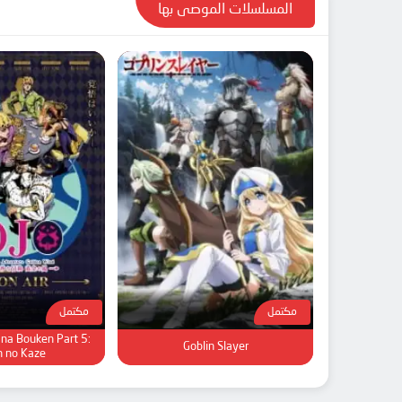
المسلسلات الموصى بها
مكتمل
مكتمل
 na Bouken Part 5:
Goblin Slayer
 no Kaze