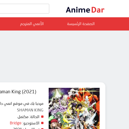
الصفحة الرئسيسة
الأنمي المترجم
aman King (2021)
مرحبا بك في موقع انمي دار animedar نقدم لك حلقات انمي Shaman King (2021) مترجم عربي بجودة عالية على سرفرات متعددة, مشاهدة
SHAMAN KING
الحالة:
مكتمل
الاستوديو:
Bridge