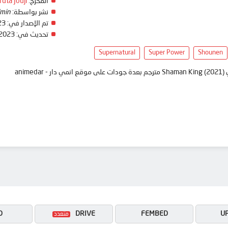
المخرج:
ruta Jouji
نشر بواسطة:
min
تم الإصدار في:
23
تحديث في:
 2023
Supernatural
Super Power
Shounen
ani
D
DRIVE
FEMBED
U