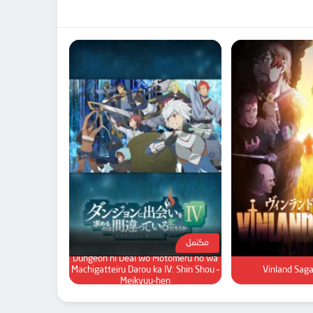
مكتمل
Dungeon ni Deai wo Motomeru no wa
Machigatteiru Darou ka IV: Shin Shou –
Vinland Sag
Meikyuu-hen