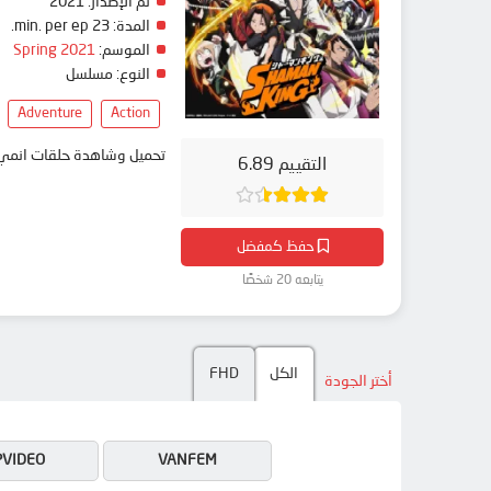
تم الإصدار:
2021
المدة:
23 min. per ep.
الموسم:
Spring 2021
النوع:
مسلسل
Adventure
Action
تحميل وشاهدة حلقات انمي Shaman King (2021) مترجم بعدة جودات على موقع انمي دار - medar
التقييم 6.89
حفظ كمفضل
يتابعه 20 شخصًا
الكل
FHD
أختر الجودة
PVIDEO
VANFEM