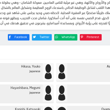
باح والأرواح والآلهة، وهي غير مرئية للناس العاديين. معركة الشامان – وهي بطولة
ذا اللقب لشاغل الوظيفة الحالي باستدعاء الروح العظيمة وتشكيل العالم بالشكل الذ
لك طريقًا مختصرًا عبر المقبرة المحلية. لاحظه صبي وحيد يجلس على شاهد قبر، ودعا
لاحق، قدم الصبي نفسه على أنه أنت أساكورا، شامان تحت التدريب، ويظهر قوته من 
رًا لقدرته على رؤية الأرواح، وبمساعدة أميدامارو، يشرعون في تحقيق هدفك في أن 
Facebook
Twitter
WhatsApp
Pinterest
Hikasa, Youko
As
Japanese
Hayashibara, Megumi
Japanese
Konishi, Katsuyuki
Oyama