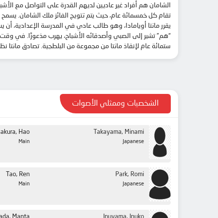
الحلقة 27
الشامان هم أفراد غير عاديين لديهم القدرة على التواصل مع الأش
تقام كل خمسمائة عام، حيث يتم تتويج الفائز ملك الشامان. يسمح ه
الحلقة 28
يقرر مانتا أويامادا، وهو طالب عادي في المدرسة الإعدادية، أن يس
الحلقة 29
“هم” تشير إلى الصبي وأصدقائه الأشباح، يهرب مذعورًا. في وقت 
ستمائة عام لإنقاذ مانتا من مجموعة من البلطجية. تصادق مانتا نظ
الحلقة 30
الحلقة 31
الحلقة 32
الحلقة 33
الشخصيات وممثلي الأصوات
الحلقة 34
الحلقة 35
akura, Hao
Takayama, Minami
Main
Japanese
الحلقة 36
الحلقة 37
Tao, Ren
Park, Romi
الحلقة 38
Main
Japanese
الحلقة 39
الحلقة 40
da, Manta
Inuyama, Inuko