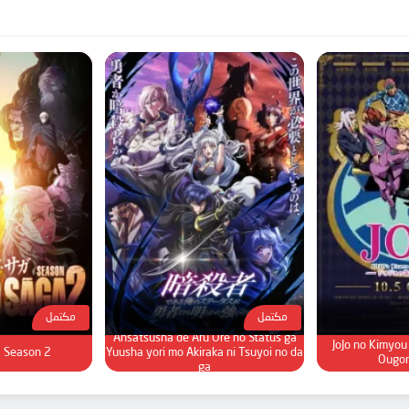
مكتمل
مكتمل
Ansatsusha de Aru Ore no Status ga
JoJo no Kimyou
a Season 2
Yuusha yori mo Akiraka ni Tsuyoi no da
Ougon
ga