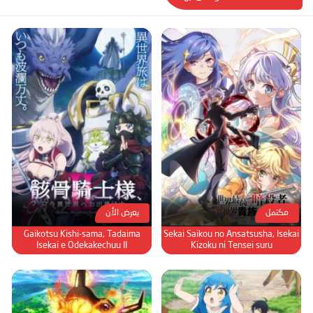
مكتمل
يعرض الأن
Gaikotsu Kishi-sama, Tadaima
Sekai Saikou no Ansatsusha, Isekai
Isekai e Odekakechuu II
Kizoku ni Tensei suru