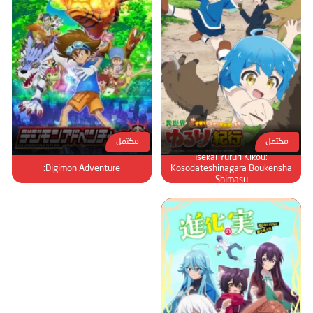
مكتمل
مكتمل
Isekai Yururi Kikou:
Digimon Adventure:
Kosodateshinagara Boukensha
Shimasu