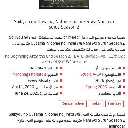
Saikyou no Ousama, Nidome no Jinsei wa Nani wo
Suru? Season 2
مرحبا بك في موقع انمي دار animedar نقدم لك حلقات انمي Saikyou no
Ousama, Nidome no Jinsei wa Nani wo Suru? Season 2 مترجم عربي
بجودة عالية على سرفرات متعددة, مشاهدة ممتعة
The Beginning After the End Season 2, TBATE, 最強の王様、二度目の
人生は何をする? Season2
Censored
الرقابة:
يعرض الأن
الحالة:
Motonaga Keitarou
المخرج:
Studio A-CAT
الاستوديو:
admin
نشر بواسطة:
2026
تم الإصدار:
April 1, 2026
تم الإصدار في:
Spring 2026
الموسم:
June 24, 2026
تحديث في:
مسلسل
النوع:
Reincarnation
Isekai
Fantasy
تحميل وشاهدة حلقات انمي Saikyou no Ousama, Nidome no Jinsei wa
Nani wo Suru? Season 2 مترجم بعدة جودات على موقع انمي دار -
animedar