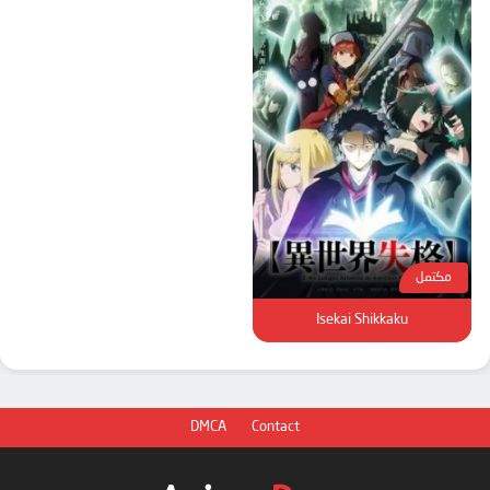
مكتمل
Isekai Shikkaku
DMCA
Contact