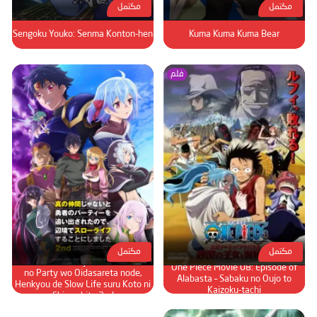
مكتمل
مكتمل
Sengoku Youko: Senma Konton-hen
Kuma Kuma Kuma Bear
فلم
مكتمل
مكتمل
Shin no Nakama ja Nai to Yuusha
One Piece Movie 08: Episode of
no Party wo Oidasareta node,
Alabasta – Sabaku no Oujo to
Henkyou de Slow Life suru Koto ni
Kaizoku-tachi
Shimashita 2nd