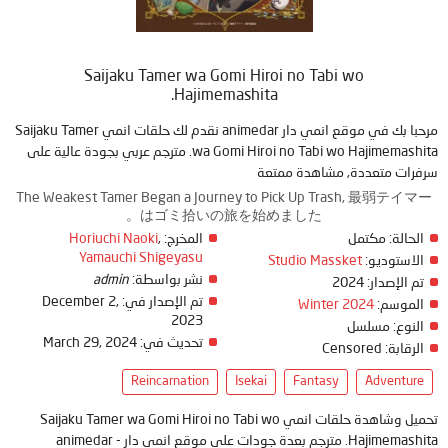
Saijaku Tamer wa Gomi Hiroi no Tabi wo
Hajimemashita.
مرحبا بك في موقع انمي دار animedar نقدم لك حلقات انمي Saijaku Tamer
wa Gomi Hiroi no Tabi wo Hajimemashita. مترجم عربي بجودة عالية على
سرفرات متعددة, مشاهدة ممتعة
The Weakest Tamer Began a Journey to Pick Up Trash, 最弱テイマー
はゴミ拾いの旅を始めました。
Horiuchi Naoki
,
المخرج:
مكتمل
الحالة:
Yamauchi Shigeyasu
Studio Massket
الاستوديو:
admin
نشر بواسطة:
2024
تم الإصدار:
December 2,
تم الإصدار في:
Winter 2024
الموسم:
2023
النوع:
مسلسل
March 29, 2024
تحديث في:
Censored
الرقابة:
Reincarnation
Isekai
Fantasy
Adventure
تحميل وشاهدة حلقات انمي Saijaku Tamer wa Gomi Hiroi no Tabi wo
Hajimemashita. مترجم بعدة جودات على موقع انمي دار - animedar