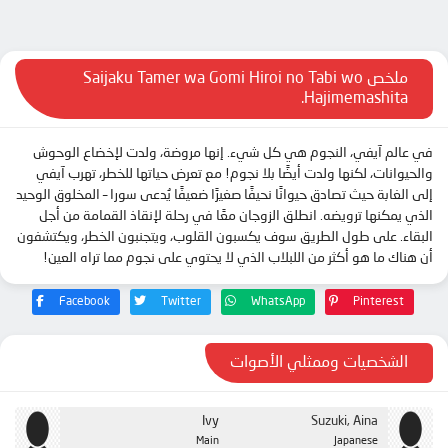
الحلقة 11
الحلقة 12
ملخص Saijaku Tamer wa Gomi Hiroi no Tabi wo
Hajimemashita.
في عالم آيفي، النجوم هي كل شيء. إنها مروضة، ولدت لإخضاع الوحوش
والحيوانات، لكنها ولدت أيضًا بلا نجوم! مع تعرض حياتها للخطر، تهرب آيفي
إلى الغابة حيث تصادق حيوانًا نحيفًا صغيرًا ضعيفًا يُدعى سورا – المخلوق الوحيد
الذي يمكنها ترويضه. انطلق الزوجان معًا في رحلة لإنقاذ القمامة من أجل
البقاء. على طول الطريق سوف يكسبون القلوب، ويتجنبون الخطر، ويكتشفون
أن هناك ما هو أكثر من اللبلاب الذي لا يحتوي على نجوم مما تراه العين!
Facebook
Twitter
WhatsApp
Pinterest
الشخصيات وممثلي الأصوات
Ivy
Suzuki, Aina
Main
Japanese