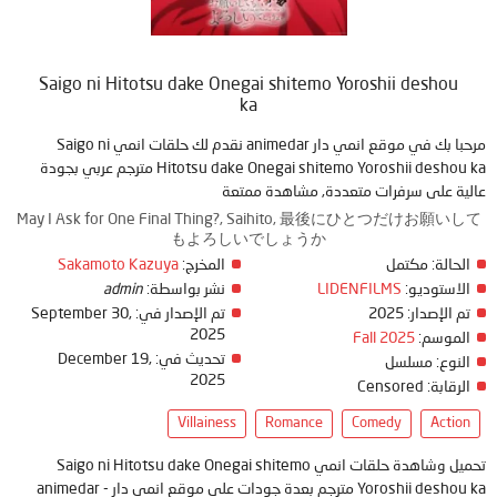
Saigo ni Hitotsu dake Onegai shitemo Yoroshii deshou
ka
مرحبا بك في موقع انمي دار animedar نقدم لك حلقات انمي Saigo ni
Hitotsu dake Onegai shitemo Yoroshii deshou ka مترجم عربي بجودة
عالية على سرفرات متعددة, مشاهدة ممتعة
May I Ask for One Final Thing?, Saihito, 最後にひとつだけお願いして
もよろしいでしょうか
Sakamoto Kazuya
المخرج:
مكتمل
الحالة:
admin
نشر بواسطة:
LIDENFILMS
الاستوديو:
September 30,
تم الإصدار في:
2025
تم الإصدار:
2025
Fall 2025
الموسم:
December 19,
تحديث في:
النوع:
مسلسل
2025
Censored
الرقابة:
Villainess
Romance
Comedy
Action
تحميل وشاهدة حلقات انمي Saigo ni Hitotsu dake Onegai shitemo
Yoroshii deshou ka مترجم بعدة جودات على موقع انمي دار - animedar