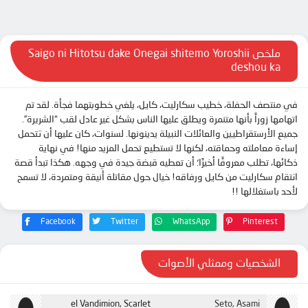
الحلقة 11
الحلقة 12
الحلقة 13
ملخص Saigo ni Hitotsu dake Onegai shitemo Yoroshii
deshou ka
في منتصف الحفلة، خطيب سكارليت، كايل، يلغي خطوبتهما فجأة. لقد تم
اتهامها زوراً بأنها متنمرة ويطلق عليها الناس بشكل غير عادل لقب “الشريرة”.
جميع الأرستقراطيين والعائلات النبيلة يدينونها. لسنوات، كان عليها أن تتحمل
إساءة معاملته وحماقته، لكنها لا تستطيع تحمل المزيد منها! في نهاية
ذكائها، تطلب معروفًا أخيرًا؛ أن تعطيه قبضة جيدة في وجهه. هكذا تبدأ قصة
انتقام سكارليت من كايل ورفاقه! خيال حول مقاتلة أنيقة ومتمردة، لا تسمح
لأحد باستغلالها !!
Facebook
Twitter
WhatsApp
Pinterest
الشخصيات وممثلي الأصوات
el Vandimion, Scarlet
Seto, Asami