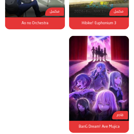
مكتمل
مكتمل
Ao no Orchestra
Hibike! Euphonium 3
قادم
BanG Dream! Ave Mujica