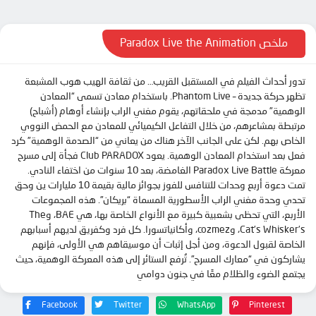
ملخص Paradox Live the Animation
تدور أحداث الفيلم في المستقبل القريب… من ثقافة الهيب هوب المشبعة
تظهر حركة جديدة – Phantom Live. باستخدام معادن تسمى “المعادن
الوهمية” مدمجة في ملحقاتهم، يقوم مغني الراب بإنشاء أوهام (أشباح)
مرتبطة بمشاعرهم، من خلال التفاعل الكيميائي للمعادن مع الحمض النووي
الخاص بهم. لكن على الجانب الآخر هناك من يعاني من “الصدمة الوهمية” كرد
فعل بعد استخدام المعادن الوهمية. يعود Club PARADOX فجأة إلى مسرح
معركة Paradox Live Battle الغامضة، بعد 10 سنوات من اختفاء النادي.
تمت دعوة أربع وحدات للتنافس للفوز بجوائز مالية بقيمة 10 مليارات ين وحق
تحدي وحدة مغني الراب الأسطورية المسماة “بريكان”. هذه المجموعات
الأربع، التي تحظى بشعبية كبيرة مع الأنواع الخاصة بها، هي BAE، وThe
Cat’s Whisker’s، وcozmez، وأكانياتسورا. كل فرد وكفريق لديهم أسبابهم
الخاصة لقبول الدعوة، ومن أجل إثبات أن موسيقاهم هي الأولى، فإنهم
يشاركون في “معارك المسرح”. تُرفع الستائر إلى هذه المعركة الوهمية، حيث
يجتمع الضوء والظلام معًا في جنون دوامي
Facebook
Twitter
WhatsApp
Pinterest