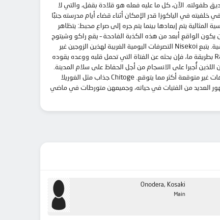
ئلة Yakuza المرعبة. قبل عشر سنوات، قطع راكو وعدًا لصديق طفولته. الآن، كل ما عليه فعله هو قلادة بقفل، والتي لا
ي خلفيته في الياكوزا قدر الإمكان أثناء قضاء أيام مدرسته جنبًا
درسة الإعدادية كوساكي أونوديرا. ومع ذلك، عندما تغزو عصابة خلية النحل الأمريكية أرض عائلته، فإن أحلام Raku الرومانسية المثالية يتم إبعادها بينما يتم جره إلى صراع محبط: يتظاهر
 لسوء الحظ، لا يمكن أن يكون الواقع أبعد من هذه الكذبة الفادحة – يقع راكو وشيتوج
في الكراهية من النظرة الأولى، حيث أن الفتاة مقتنعة بأنه شخص سهل المنال مثير للشفقة، وفي عيون راكو، فإن شيتوجي جذاب مثل الغوريلا الوحشية. يتبع Nisekoi التصرفات اليومية الغريبة لهذين الزوجين غير
المتطابقين اللذين أُجبرا على الانسجام من أجل الحفاظ على سلام المدينة. مع ظهور العديد من الفتيات في حياته، وجميعهن متورطات في ماضي Raku بطريقة ما، فإن بحثه عن الفتاة التي تحمل قلبه ووعده يقوده
فات اليومية الغريبة لهذين الزوجين غير المتطابقين اللذين أُجبرا على الانسجام من أجل الحفاظ على سلام المدينة.
مع ظهور العديد من الفتيات في حياته، وجميعهن متورطات في ماضي Raku بطريقة ما، فإن بحثه عن الفتاة التي تحمل قلبه ووعده يقوده إلى اتجاهات غير متوقعة أكثر مما يتوقع. Chitoge جذاب مثل الغوريلا
مدينة. مع ظهور العديد من الفتيات في حياته، وجميعهن متورطات في ماضي
Onodera, Kosaki
Main