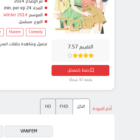
تم الإصدار:
2014
المدة:
24 min. per ep.
الموسم:
Winter 2014
النوع:
مسلسل
e
Harem
Comedy
تحميل وشاهدة حلقات انمي Nisekoi مترجم بعدة جودات على موقع انمي دار - medar
التقييم 7.57
حفظ كمفضل
يتابعه 32 شخصًا
الكل
FHD
HD
أختر الجودة
VANFEM