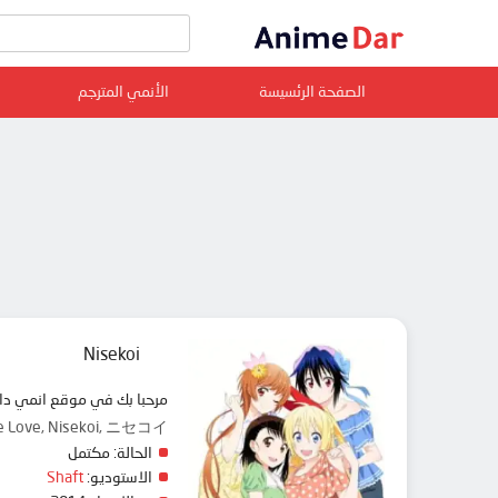
الصفحة الرئسيسة
الأنمي المترجم
Nisekoi
مرحبا بك في موقع انمي دار animedar نقدم لك حلقات انمي Nisekoi مترجم عربي بجودة عالية على سرفرات متعددة, مشاهدة 
lse Love, Nisekoi, ニセコイ
الحالة:
مكتمل
الاستوديو:
Shaft