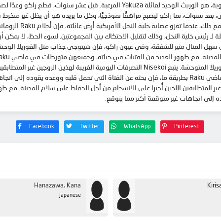
Raku Ichijou، طالب في السنة الأولى في مدرسة Bonyari الثانوية، هو الوريث الوحيد لعا
ن، بعد سنوات، نما راكو ليصبح مراهقًا نموذجيًا، وكل ما يريده هو أن يظل غير منخرط ف
إلى جنب مع سحقه في الم
قة رومانسية مع Chitoge Kirisaki، الابنة الجميلة لـ رئيس خلية النحل، وذلك لتقليل الاحتكاك بين المجموعتين.
إلى اتجاهات غير متوقعة أكثر مما يتوقع. Chitoge جذاب مثل الغوريلا المتوحشة. يتبع Nisekoi التصر
ريبة لهذين الزوجين غير المتطابقين اللذين أُجبرا على الانسجام من أجل الحفاظ على سلام ال
Facebook
Twitter
WhatsApp
Pinterest
Hanazawa, Kana
Kiris
Japanese