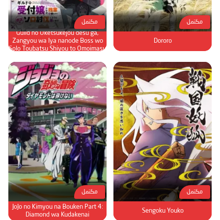
مكتمل
مكتمل
Guild no Uketsukejou desu ga,
Zangyou wa Iya nanode Boss wo
Dororo
Solo Toubatsu Shiyou to Omoimasu
مكتمل
مكتمل
JoJo no Kimyou na Bouken Part 4:
Sengoku Youko
Diamond wa Kudakenai