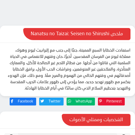
ملخص Nanatsu no Taizai: Seisen no Shirushi
استعادت الخطايا السبع المميتة، جنبًا إلى جنب مع إليزابيث ليونز وهوك،
مملكة ليونز من الفرسان المقدسين. أخيرًا، حان وقتهم للانغماس في الحياة
السلمية التي قاتلوا من أجلها. من فطائر اللحم غير الصالحة للأكل، والمعارك
المتأخرة، والملاحقين غير المتوقعين، وفراشات الحب الأول، يرافق الخطايا
أصدقائهم في وقتهم الخالي من الهموم والمرح معًا. ومع ذلك، فإن الهدوء
ينكسر مع ظهور تهديد جديد، مما يؤدي إلى ظهور علامات الحرب المقدسة
والتهديد بتحطيم السلام الذي كان سائدًا في أيام الخطايا الهادئة.
Facebook
Twitter
WhatsApp
Pinterest
الشخصيات وممثلي الأصوات