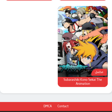
مكتمل
Subarashiki Kono Sekai The
Animation
DMCA
Contact