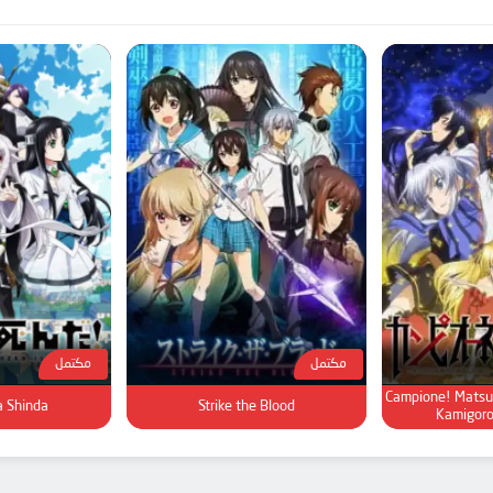
مكتمل
مكتمل
Campione! Matsu
 Shinda!
Strike the Blood
Kamigoro