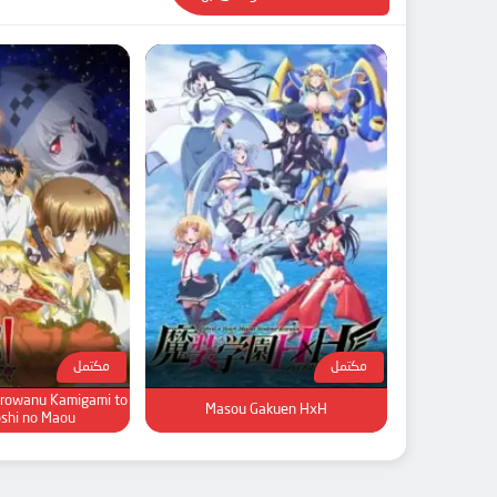
مكتمل
مكتمل
rowanu Kamigami to
Masou Gakuen HxH
shi no Maou