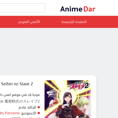
الصفحة الرئسيسة
الأنمي المترجم
 Seihei no Slave 2
مرحبا بك في موقع ان animedar نقدم لك حلقات انمي Mato Seihei no Slave 2 مترجم عربي بجودة عالية على سرفرات متعددة, مشاهدة ممتعة
ps, Mabotai, 魔都精兵のスレイブ2
الحالة:
قادم
lm
,
Passione
الاستوديو: