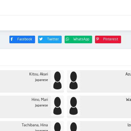
Facebook
Twitter
WhatsApp
Pinterest
Kitou, Akari
Azu
Japanese
Hino, Mari
Wa
Japanese
Tachibana, Hina
I