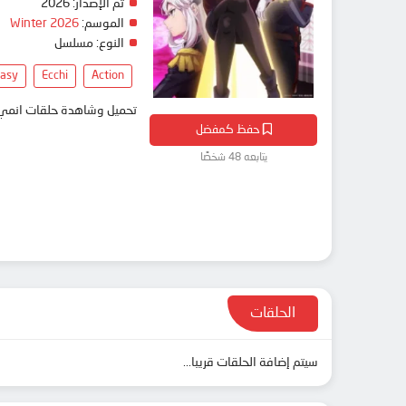
2026
تم الإصدار:
Winter 2026
الموسم:
النوع:
مسلسل
tasy
Ecchi
Action
تحميل وشاهدة حلقات  Mato Seihei no Slave 2 مترجم بعدة جودات على موقع انمي دار - animedar
حفظ كمفضل
يتابعه 48 شخصًا
الحلقات
سيتم إضافة الحلقات قريبا...