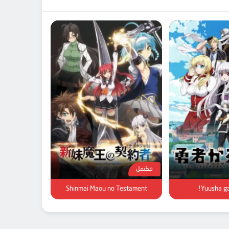
مكتمل
Shinmai Maou no Testament
Yuusha ga