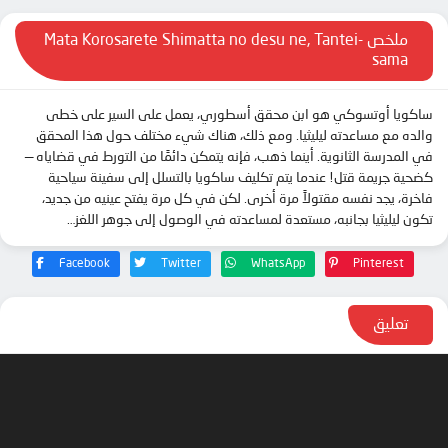
ملخص Mata Korosarete Shimatta no desu ne, Tantei-
sama
ساكويا أوتسوكي هو ابن محقق أسطوري، يعمل على السير على خطى
والده مع مساعدته ليليثيا. ومع ذلك، هناك شيء مختلف حول هذا المحقق
في المدرسة الثانوية. أينما ذهب، فإنه يتمكن دائمًا من التورط في قضاياه —
كضحية جريمة قتل! عندما يتم تكليف ساكويا بالتسلل إلى سفينة سياحية
فاخرة، يجد نفسه مقتولاً مرة أخرى. لكن في كل مرة يفتح عينيه من جديد،
تكون ليليثيا بجانبه، مستعدة لمساعدته في الوصول إلى جوهر اللغز…
Facebook
Twitter
WhatsApp
Pinterest
تعليق