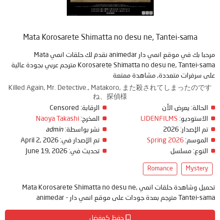
Mata Korosarete Shimatta no desu ne, Tantei-sama
مرحبا بك في موقع انمي دار animedar نقدم لك حلقات انمي Mata
Korosarete Shimatta no desu ne, Tantei-sama مترجم عربي بجودة عالية
على سرفرات متعددة, مشاهدة ممتعة
Killed Again, Mr. Detective., Matakoro, また殺されてしまったのです
ね、探偵様
الحالة:
يعرض الأن
الرقابة:
Censored
الاستوديو:
LIDENFILMS
المخرج:
Naoya Takashi
تم الإصدار:
2026
نشر بواسطة:
admin
الموسم:
Spring 2026
تم الإصدار في:
April 2, 2026
النوع:
مسلسل
تحديث في:
June 19, 2026
Romance
Mystery
تحميل وشاهدة حلقات انمي Mata Korosarete Shimatta no desu ne,
Tantei-sama مترجم بعدة جودات على موقع انمي دار - animedar
حفظ كمفضل