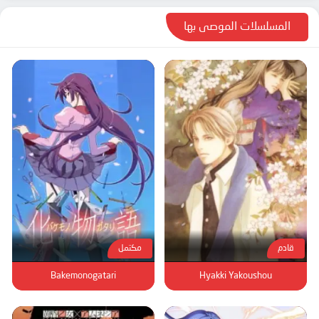
المسلسلات الموصى بها
قادم
مكتمل
Bakemonogatari
Hyakki Yakoushou