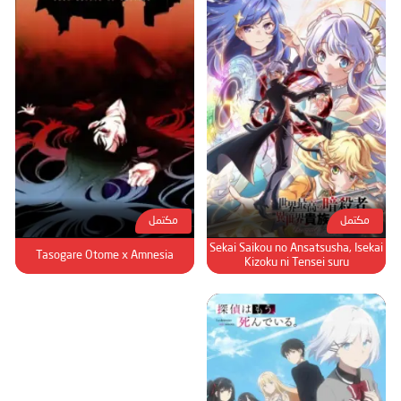
مكتمل
مكتمل
Sekai Saikou no Ansatsusha, Isekai
Tasogare Otome x Amnesia
Kizoku ni Tensei suru