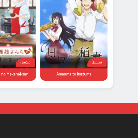
مكتمل
مكتمل
i no Makanai-san
Amaama to Inazuma