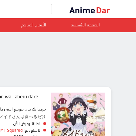
الصفحة الرئسيسة
الأنمي المترجم
an wa Taberu dake
مرحبا بك في موقع انمي دار animedar نقدم لك حلقات انمي Maid-san wa Taberu dake مترجم عربي بجودة عالية على سرفرات متعددة, مشاهدة
ve to Eat., メイドさんは食べるだけ
الحالة:
يعرض الأن
الاستوديو:
EMT Squared