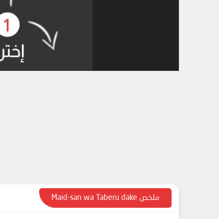
ملخص Maid-san wa Taberu dake