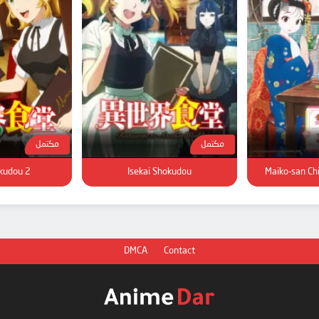
مكتمل
مكتمل
okudou 2
Isekai Shokudou
Maiko-san Ch
DMCA
Contact