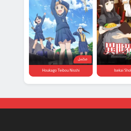
مكتمل
Houkago Teibou Nisshi
Isekai Sh