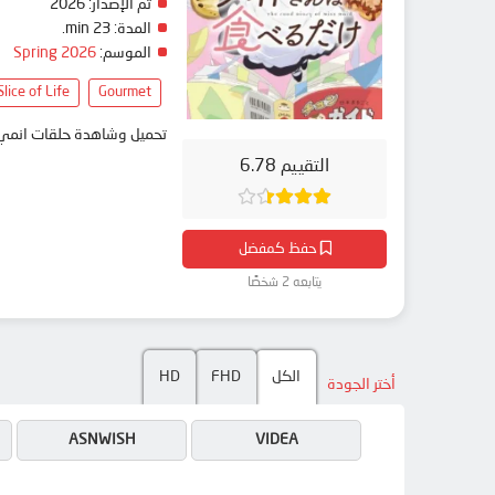
تم الإصدار:
2026
المدة:
23 min.
الموسم:
Spring 2026
Slice of Life
Gourmet
تحميل وشاهدة حلقات انمي Maid-san wa Taberu dake مترجم بعدة جودات على موقع انمي دار - edar
التقييم 6.78
حفظ كمفضل
يتابعه 2 شخصًا
الكل
FHD
HD
أختر الجودة
ASNWISH
VIDEA