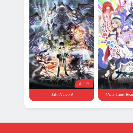
مكتمل
Date A Live V
Azur Lane: Bisok