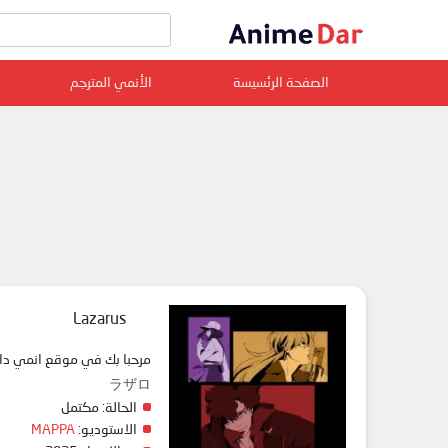
الصفحة الرئسيسة
الأنمي المترجم
Lazarus
مرحبا بك في موقع انمي دار animedar نقدم لك حلقات انمي Lazarus مترجم عربي بجودة عالية على سرفرات متعددة, مشاهدة 
ラザロ
الحالة:
مكتمل
الاستوديو:
MAPPA