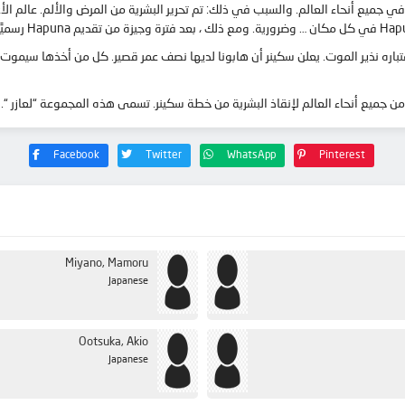
لمسبوقين في جميع أنحاء العالم. والسبب في ذلك: تم تحرير البشرية من المرض والألم. عالم 
باعتباره نذير الموت. يعلن سكينر أن هابونا لديها نصف عمر قصير. كل من أخذها سيمو
 جميع أنحاء العالم لإنقاذ البشرية من خطة سكينر. تسمى هذه المجموعة “لعازر “.
Facebook
Twitter
WhatsApp
Pinterest
Miyano, Mamoru
Japanese
Ootsuka, Akio
Japanese