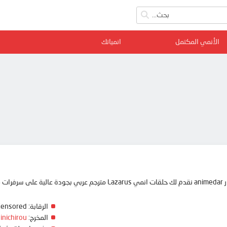
الأنمي المكتمل
انمياتك
ممتعة
الرقابة:
Censored
المخرج:
inichirou