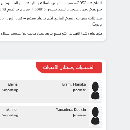
العام هو 2052 — يسود عصر من السلام والازدهار غير ا
مع عدم وجود عيوب واضحة تسمى Hapuna. سرعان ما تصبح Hapuna في كل مكان … وضرورية. ومع ذلك ، بعد فترة وجيزة من تقديم Hapuna رسميًا ، د. يختفي سكينر.
بعد ثلاث سنوات ، تقدم العالم. لكن د. عاد سكينر — هذه المرة ، 
وقريبًا.
كرد على هذا التهديد ، يتم جمع فرقة عمل خاصة من خمسة عملاء من
الشخصيات وممثلي الأصوات
Eleina
Iwami, Manaka
Supporting
Japanese
Skinner
Yamadera, Kouichi
Supporting
Japanese