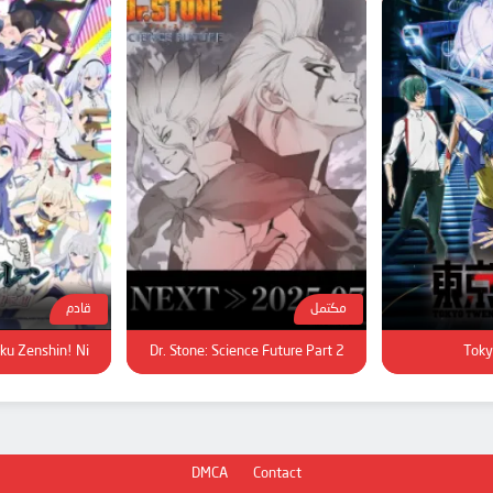
مكتمل
قادم
u Zenshin! Ni!!
Dr. Stone: Science Future Part 2
Toky
DMCA
Contact