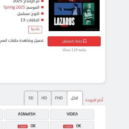
تم الإصدار:
2025
الموسم:
Spring 2025
النوع:
مسلسل
الحلقات:
13
Sci-Fi
تحميل وشاهدة حلقات انمي Lazarus مترجم بعدة جودات على موقع انمي دار - medar
حفظ كمفضل
يتابعه 118 شخصًا
الكل
FHD
HD
SD
أختر الجودة
ASNWISH
VIDEA
OK
OK