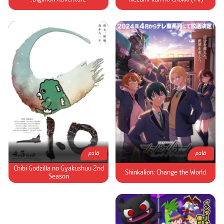
قادم
قادم
Chibi Godzilla no Gyakushuu 2nd
Shinkalion: Change the World
Season