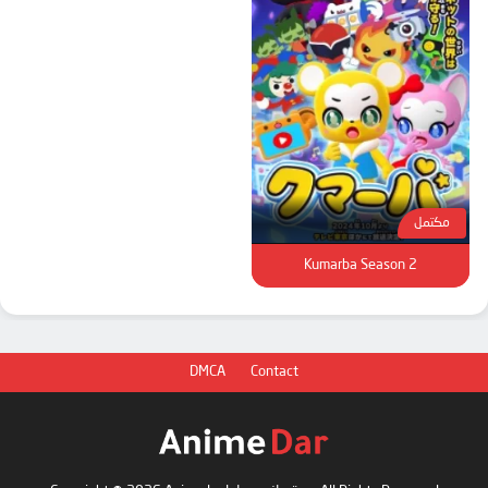
مكتمل
Kumarba Season 2
DMCA
Contact