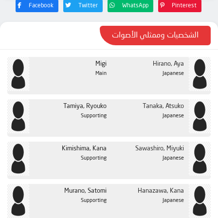
الحلقة 23
Facebook
Twitter
WhatsApp
Pinterest
الحلقة 24
الشخصيات وممثلي الأصوات
Migi
Hirano, Aya
Main
Japanese
Tamiya, Ryouko
Tanaka, Atsuko
Supporting
Japanese
Kimishima, Kana
Sawashiro, Miyuki
Supporting
Japanese
Murano, Satomi
Hanazawa, Kana
Supporting
Japanese