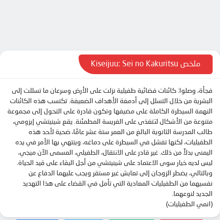
الحلقة 10
الحلقة 11
الحلقة 12
الحلقة 13
ملخص Kiseijuu: Sei no Kakuritsu
الحلقة 14
فجأة، وصلوا: كائنات فضائية طفيلية نزلت على الأرض وسرعان ما تسللت إلى
الحلقة 15
البشرية من خلال التسلل إلى أدمغة الأهداف الضعيفة. تكتسب هذه الكائنات
الحلقة 16
النهمة السيطرة الكاملة على مضيفها وتكون قادرة على التحول إلى مجموعة
متنوعة من الأشكال لتتغذى على الفريسة المطمئنة. يقع شينيتشي إيزومي،
الحلقة 17
طالب المدرسة الثانوية البالغ من العمر ستة عشر عامًا، ضحية لأحد هذه
الحلقة 18
الطفيليات، لكنها تفشل في السيطرة على دماغه، وينتهي بها الأمر في يده
اليمنى بدلاً من ذلك. غير قادر على الانتقال، الطفيلي، المسمى الآن ميجي،
الحلقة 19
ليس لديه خيار سوى الاعتماد على شينيتشي من أجل البقاء على قيد الحياة.
الحلقة 20
وبالتالي، يضطر الزوجان إلى تعايش غير مستقر ويجب عليهما الدفاع عن
نفسيهما من الطفيليات المعادية التي تأمل في القضاء على هذا التهديد
الحلقة 21
الجديد لنوعهما.
(انمي الطفيليات)
الحلقة 22