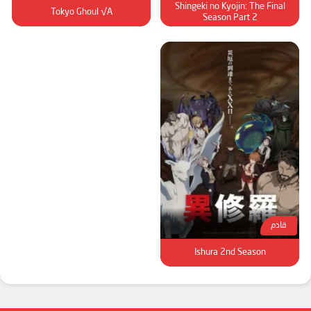
Shingeki no Kyojin: The Final
Tokyo Ghoul √A
Season Part 2
قادم
Ishura 2nd Season