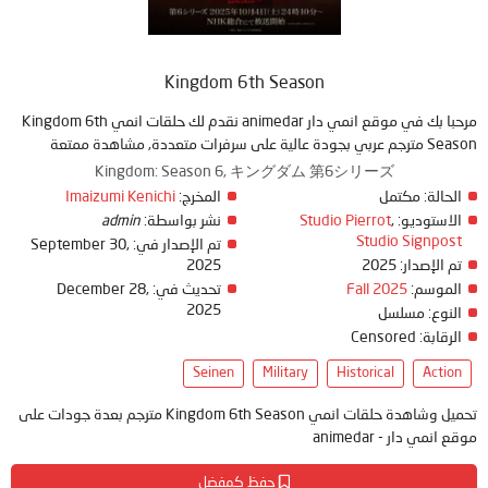
Kingdom 6th Season
مرحبا بك في موقع انمي دار animedar نقدم لك حلقات انمي Kingdom 6th
Season مترجم عربي بجودة عالية على سرفرات متعددة, مشاهدة ممتعة
Kingdom: Season 6, キングダム 第6シリーズ
الحالة:
مكتمل
المخرج:
Imaizumi Kenichi
الاستوديو:
,
Studio Pierrot
نشر بواسطة:
admin
Studio Signpost
تم الإصدار في:
September 30,
تم الإصدار:
2025
2025
الموسم:
Fall 2025
تحديث في:
December 28,
2025
النوع:
مسلسل
الرقابة:
Censored
Seinen
Military
Historical
Action
تحميل وشاهدة حلقات انمي Kingdom 6th Season مترجم بعدة جودات على
موقع انمي دار - animedar
حفظ كمفضل