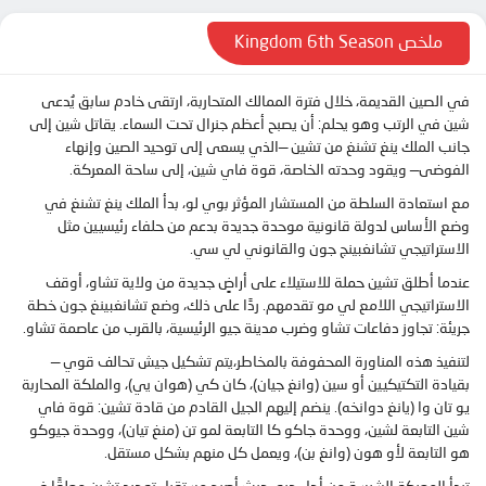
الحلقة 13
ملخص Kingdom 6th Season
في الصين القديمة، خلال فترة الممالك المتحاربة، ارتقى خادم سابق يُدعى
شين في الرتب وهو يحلم: أن يصبح أعظم جنرال تحت السماء. يقاتل شين إلى
جانب الملك ينغ تشنغ من تشين —الذي يسعى إلى توحيد الصين وإنهاء
الفوضى— ويقود وحدته الخاصة، قوة فاي شين، إلى ساحة المعركة.
مع استعادة السلطة من المستشار المؤثر بوي لو، بدأ الملك ينغ تشنغ في
وضع الأساس لدولة قانونية موحدة جديدة بدعم من حلفاء رئيسيين مثل
الاستراتيجي تشانغبينج جون والقانوني لي سي.
عندما أطلق تشين حملة للاستيلاء على أراضٍ جديدة من ولاية تشاو، أوقف
الاستراتيجي اللامع لي مو تقدمهم. ردًا على ذلك، وضع تشانغبينغ جون خطة
جريئة: تجاوز دفاعات تشاو وضرب مدينة جيو الرئيسية، بالقرب من عاصمة تشاو.
لتنفيذ هذه المناورة المحفوفة بالمخاطر،يتم تشكيل جيش تحالف قوي —
بقيادة التكتيكيين أو سين (وانغ جيان)، كان كي (هوان يي)، والملكة المحاربة
يو تان وا (يانغ دوانخه). ينضم إليهم الجيل القادم من قادة تشين: قوة فاي
شين التابعة لشين، ووحدة جاكو كا التابعة لمو تن (منغ تيان)، ووحدة جيوكو
هو التابعة لأو هون (وانغ بن)، ويعمل كل منهم بشكل مستقل.