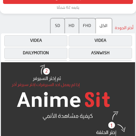
يتابعه 62 شخصًا
الكل
FHD
HD
SD
أختر الجودة
VIDEA
VIDEA
DAILYMOTION
ASNWISH
VIDEA
ASNWISH
DAILYMOTION
ASNWISH
4SHARED
4SHARED
MEGA
MEGA
MEGA
MEGA
MP4UPLOAD
MEGA