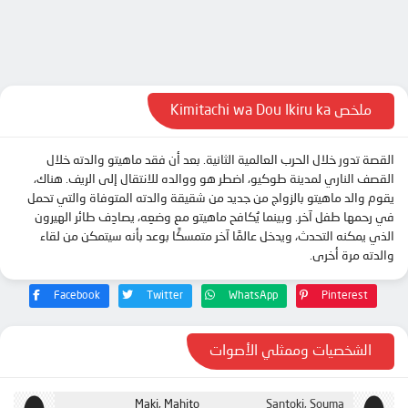
ملخص Kimitachi wa Dou Ikiru ka
القصة تدور خلال الحرب العالمية الثانية. بعد أن فقد ماهيتو والدته خلال
القصف الناري لمدينة طوكيو، اضطر هو ووالده للانتقال إلى الريف. هناك،
يقوم والد ماهيتو بالزواج من جديد من شقيقة والدته المتوفاة والتي تحمل
في رحمها طفل آخر. وبينما يُكافح ماهيتو مع وضعِه، يصادِف طائر الهيرون
الذي يمكنه التحدث، ويدخل عالمًا آخر متمسكًا بوعد بأنه سيتمكن من لقاء
والدته مرة أخرى.
Facebook
Twitter
WhatsApp
Pinterest
الشخصيات وممثلي الأصوات
Maki, Mahito
Santoki, Souma