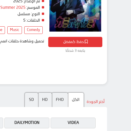
تم الإصدار:
2025
الموسم:
Summer 2025
النوع:
مسلسل
الحلقات:
5
me
Music
Comedy
تحميل وشاهدة حلقات انمي Karaoke Iko! مترجم بعدة جودات على موقع انمي دار - medar
حفظ كمفضل
يتابعه 3 شخصًا
الكل
FHD
HD
SD
أختر الجودة
DAILYMOTION
VIDEA