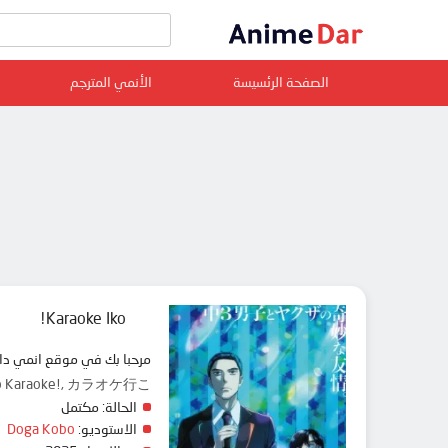
الصفحة الرئسيسة
الأنمي المترجم
Karaoke Iko!
مرحبا بك في موقع انمي دار animedar نقدم لك حلقات انمي Karaoke Iko! مترجم عربي بجودة عالية على سرفرات متعددة, مشاهدة
o to Karaoke!, カラオケ行こ!
الحالة:
مكتمل
الاستوديو:
Doga Kobo