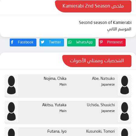
ملخص Kamierabi 2nd Season
Second season of Kamierabi
الموسم الثاني
Facebook
Twitter
WhatsApp
Pinterest
الشخصيات وممثلي الأصوات
Nojima, Chika
Abe, Natsuko
Main
Japanese
Akitsu, Yutaka
Uchida, Shuuichi
Main
Japanese
Futana, Iyo
Kusunoki, Tomori