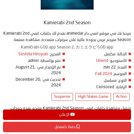
Kamierabi 2nd Season
مرحبا بك في موقع انمي دار animedar نقدم لك حلقات انمي Kamierabi 2nd
Season مترجم عربي بجودة عالية على سرفرات متعددة, مشاهدة ممتعة
KamiErabi GOD.app Season 2, カミエラビ GOD.app
Seshita Hiroyuki
المخرج:
مكتمل
الحالة:
admin
نشر بواسطة:
Unend
الاستوديو:
August 21,
تم الإصدار في:
22 min.
المدة:
2024
Fall 2024
الموسم:
December 20,
تحديث في:
النوع:
مسلسل
2024
Censored
الرقابة:
Suspense
High Stakes Game
Action
تحميل وشاهدة حلقات انمي Kamierabi 2nd Season مترجم بعدة جودات
على موقع انمي دار - animedar
الإعلان
حفظ كمفضل