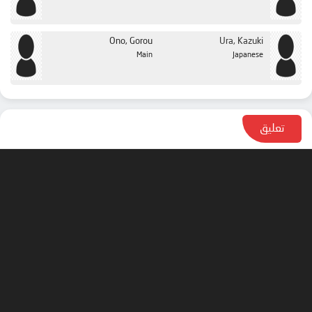
Ono, Gorou
Ura, Kazuki
Main
Japanese
تعليق