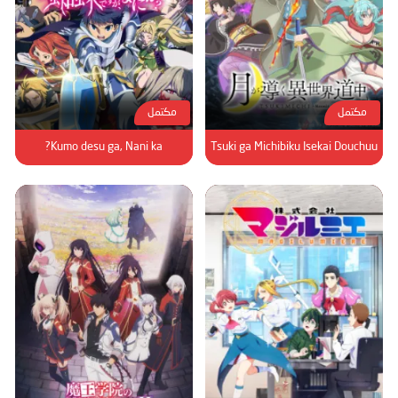
مكتمل
مكتمل
Kumo desu ga, Nani ka?
Tsuki ga Michibiku Isekai Douchuu