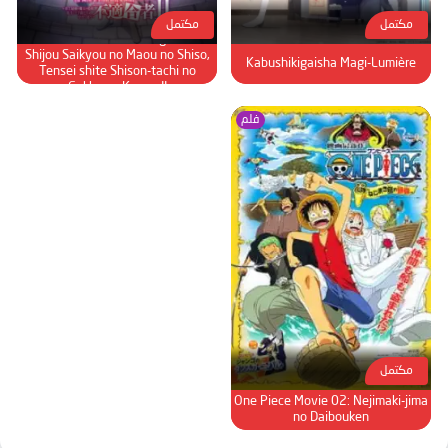
مكتمل
مكتمل
Maou Gakuin no Futekigousha:
Shijou Saikyou no Maou no Shiso,
Kabushikigaisha Magi-Lumière
Tensei shite Shison-tachi no
Gakkou e Kayou II
فلم
مكتمل
One Piece Movie 02: Nejimaki-jima
no Daibouken