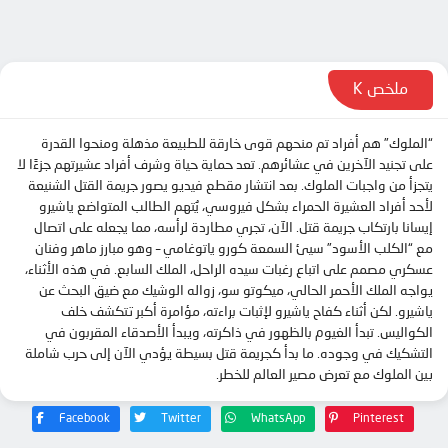
الحلقة 11
الحلقة 12
الحلقة 13
ملخص K
“الملوك” هم أفراد تم منحهم قوى خارقة للطبيعة مذهلة ومنحوا القدرة
على تجنيد الآخرين في عشائرهم. تعد حماية حياة وشرف أفراد عشيرتهم جزءًا لا
يتجزأ من واجبات الملوك. بعد انتشار مقطع فيديو يصور جريمة القتل الشنيعة
لأحد أفراد العشيرة الحمراء بشكل فيروسي، يُتهم الطالب المتواضع ياشيرو
إيسانا بارتكاب جريمة قتل. الآن، تجري مطاردة لرأسه، مما يجعله على اتصال
مع “الكلب الأسود” سيئ السمعة كورو ياتوغامي – وهو مبارز ماهر وفنان
عسكري مصمم على اتباع رغبات سيده الراحل، الملك السابع. في هذه الأثناء،
يواجه الملك الأحمر الحالي، ميكوتو سو، زواله الوشيك مع ضيق البحث عن
ياشيرو. لكن أثناء كفاح ياشيرو لإثبات براءته، مؤامرة أكبر تتكشف خلف
الكواليس. تبدأ الغيوم بالظهور في ذاكرته، ويبدأ الأصدقاء المقربون في
التشكيك في وجوده. ما بدأ كجريمة قتل بسيطة يؤدي الآن إلى حرب شاملة
بين الملوك مع تعرض مصير العالم للخطر.
Facebook
Twitter
WhatsApp
Pinterest