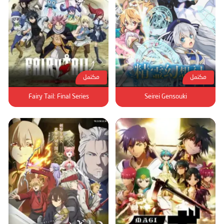
مكتمل
مكتمل
Fairy Tail: Final Series
Seirei Gensouki