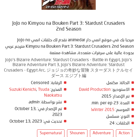
JoJo no Kimyou na Bouken Part 3: Stardust Crusaders
2nd Season
مرحبا بك في موقع انمي دار animedar نقدم لك حلقات انمي JoJo no
Kimyou na Bouken Part 3: Stardust Crusaders 2nd Season مترجم عربي
بجودة عالية على سرفرات متعددة, مشاهدة ممتعة
JoJo's Bizarre Adventure: Stardust Crusaders - Battle in Egypt, JoJo's
Bizarre Adventure Part 3, JoJo's Bizarre Adventure: Stardust
Crusaders - Egypt Arc, ジョジョの奇妙な冒険 スターダストクルセイ
ダース エジプト編
Censored
الرقابة:
مكتمل
الحالة:
Suzuki Kenichi
,
Tsuda
المخرج:
David Production
الاستوديو:
Naokatsu
2015
تم الإصدار:
admin
نشر بواسطة:
23 min. per ep.
المدة:
October 13,
تم الإصدار في:
Winter 2015
الموسم:
2023
النوع:
مسلسل
October 13, 2023
تحديث في:
24
الحلقات:
Supernatural
Shounen
Adventure
Action