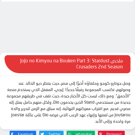
الحلقة 8
الحلقة 9
الحلقة 10
الحلقة 11
الحلقة 12
الحلقة 13
ملخص JoJo no Kimyou na Bouken Part 3: Stardust
Crusaders 2nd Season
الحلقة 14
الحلقة 15
وصل جوتارو كوجو وحلفاؤه أخيرًا إلى مصر، حيث ينتظر ديو الخالد. عند
الحلقة 16
وصولهم، تكتسب المجموعة رفيقًا جديدًا: إيجي، المغفل الذي يستخدم منصة
“الأحمق”. ومع ذلك، ليست كل الأخبار جيدة، حيث تقف في طريقهم مجموعة
الحلقة 17
جديدة من مستخدمي Stand الذين يخدمون Dio، ولكل منهم حامل يمثل إله
الحلقة 18
مصري قديم. مع اقتراب معركتهم النهائية، إنه سباق مع الزمن لتحرير والدة
Joutarou من لعنتها وإنهاء عهد الرعب الذي فرضه Dio على عائلة Joestar
الحلقة 19
مرة واحدة وإلى الأبد.
الحلقة 20
Facebook
Twitter
WhatsApp
Pinterest