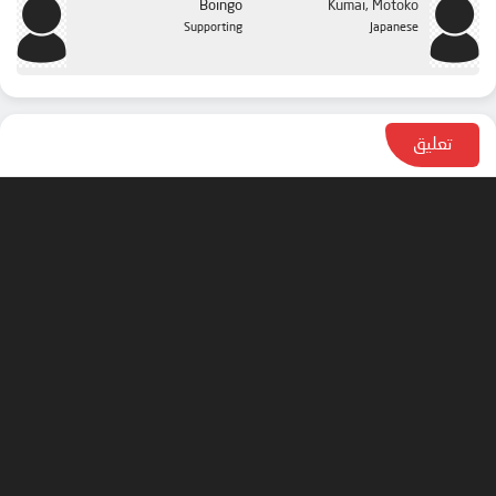
Boingo
Kumai, Motoko
Supporting
Japanese
تعليق