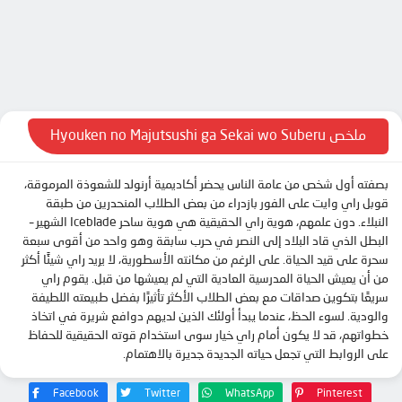
MEGA
MEGA
الحلقة 9
الحلقة 10
UPTOSTREAM
MEGA
الحلقة 11
UPTOSTREAM
UPTOSTREAM
الحلقة 12
DOOD
UQLOAD
ملخص Hyouken no Majutsushi ga Sekai wo Suberu
DOOD
DOOD
بصفته أول شخص من عامة الناس يحضر أكاديمية أرنولد للشعوذة المرموقة،
DOOD
DOOD
قوبل راي وايت على الفور بازدراء من بعض الطلاب المنحدرين من طبقة
النبلاء. دون علمهم، هوية راي الحقيقية هي هوية ساحر Iceblade الشهير –
DOOD
DOOD
البطل الذي قاد البلاد إلى النصر في حرب سابقة وهو واحد من أقوى سبعة
سحرة على قيد الحياة. على الرغم من مكانته الأسطورية، لا يريد راي شيئًا أكثر
من أن يعيش الحياة المدرسية العادية التي لم يعيشها من قبل. يقوم راي
سريعًا بتكوين صداقات مع بعض الطلاب الأكثر تأثيرًا بفضل طبيعته اللطيفة
والودية. لسوء الحظ، عندما يبدأ أولئك الذين لديهم دوافع شريرة في اتخاذ
خطواتهم، قد لا يكون أمام راي خيار سوى استخدام قوته الحقيقية للحفاظ
على الروابط التي تجعل حياته الجديدة جديرة بالاهتمام.
Facebook
Twitter
WhatsApp
Pinterest