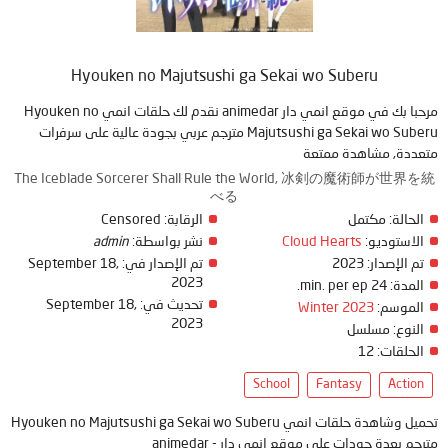
Hyouken no Majutsushi ga Sekai wo Suberu
مرحبا بك في موقع انمي دار animedar نقدم لك حلقات انمي Hyouken no
Majutsushi ga Sekai wo Suberu مترجم عربي بجودة عالية على سرفرات
متعددة, مشاهدة ممتعة
The Iceblade Sorcerer Shall Rule the World, 冰剣の魔術師が世界を統
べる
Censored
الرقابة:
مكتمل
الحالة:
admin
نشر بواسطة:
Cloud Hearts
الاستوديو:
September 18,
تم الإصدار في:
2023
تم الإصدار:
2023
24 min. per ep.
المدة:
September 18,
تحديث في:
Winter 2023
الموسم:
2023
النوع:
مسلسل
12
الحلقات:
School
Fantasy
Action
تحميل وشاهدة حلقات انمي Hyouken no Majutsushi ga Sekai wo Suberu
مترجم بعدة جودات على موقع انمي دار - animedar