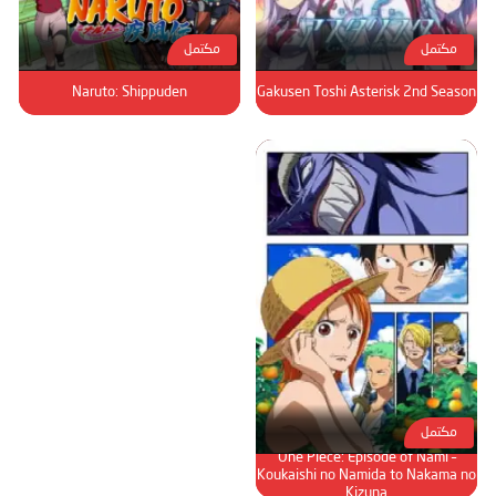
مكتمل
مكتمل
Naruto: Shippuden
Gakusen Toshi Asterisk 2nd Season
مكتمل
One Piece: Episode of Nami –
Koukaishi no Namida to Nakama no
Kizuna