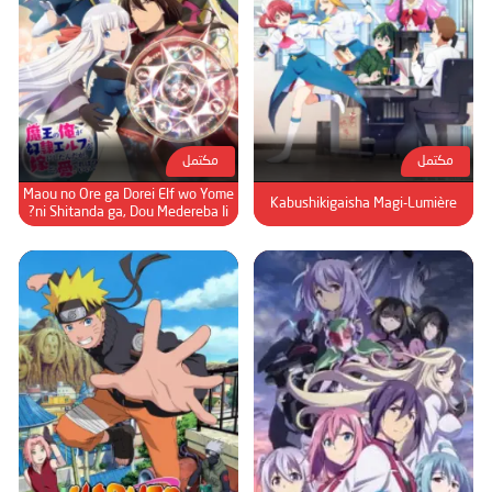
مكتمل
مكتمل
Maou no Ore ga Dorei Elf wo Yome
Kabushikigaisha Magi-Lumière
ni Shitanda ga, Dou Medereba Ii?