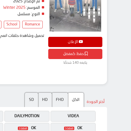
تم الإصدار:
2025
الموسم:
Winter 2025
النوع:
مسلسل
School
Romance
تحميل وشاهدة حلقات انمي Honey Lemon Soda مترجم بعدة جودات على موقع انمي دار - medar
الإعلان
حفظ كمفضل
يتابعه 140 شخصًا
الكل
FHD
HD
SD
أختر الجودة
DAILYMOTION
VIDEA
OK
OK