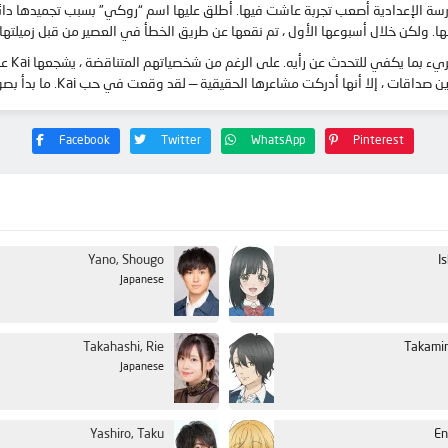
موري البالغة من العمر 15 عامًا ، كانت المدرسة الإعدادية أصعب تجربة عاشت فيها. أطلق عليها اسم “روكي” ب
عها الأول ، تم نقعها عن طريق الخطأ في العصير من قبل زميلتها في الدراسة Kai Miura ، وهو رجل لامع ذو ش
على الو
Facebook
Twitter
WhatsApp
Pinterest
Yano, Shougo
I
Japanese
Takahashi, Rie
Takami
Japanese
Yashiro, Taku
En