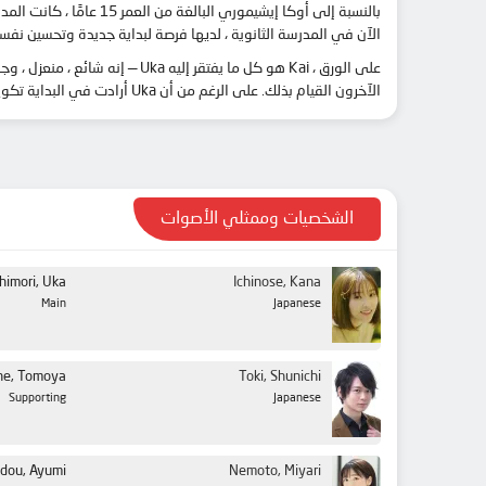
بالنسبة إلى أوكا إيشي
الآن في المدرسة الثانوية ، لديها فرصة لبداية جديدة وتحسين نفسها. ولكن خلال أسبو
الآخرون القيام بذلك. على الرغم من أن Uka أرادت في البداية تكوين صداقات ، إلا أنها أدركت مشاعرها الحقيقية — لقد وقعت في حب Kai. ما بدأ بصودا الليمون على وشك تغيير أوكا وكاييعيش إلى الأبد.
الشخصيات وممثلي الأصوات
shimori, Uka
Ichinose, Kana
Main
Japanese
ne, Tomoya
Toki, Shunichi
Supporting
Japanese
dou, Ayumi
Nemoto, Miyari