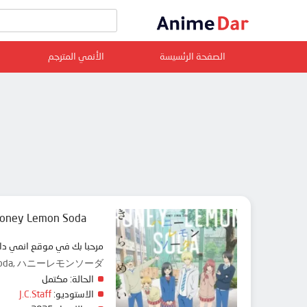
الصفحة الرئسيسة
الأنمي المترجم
oney Lemon Soda
مرحبا بك في موقع انمي دار animedar نقدم لك حلقات انمي Honey Lemon Soda مترجم عربي بجودة عالية على سرفرات متعددة, مشاهدة
n Soda, ハニーレモンソーダ
الحالة:
مكتمل
الاستوديو:
J.C.Staff