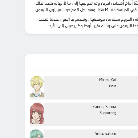
سبب تجميدها دائمًا أمام أشخاص آخرين وتم تخويفها إلى ما لا نهاية نتيجة لذلك.
عر بلون الليمون.
رق ، Kai هو كل ما يفتقر إليه Uka — إنه شائع ، منعزل ، وجريء بما يكفي للتحدث عن رأيه. على الرغم من شخصياتهم المتناقضة ، يشجعها Kai على الخروج ببطء من قوقعتها ، وتقديم يد العون عندما يتجنب
Miura, Kai
Main
Kanno, Serina
Supporting
Seto, Satoru