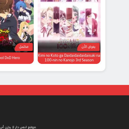
يعرض الأن
مكتمل
Kimi no Koto ga Daidaidaidaidaisuki na
ool DxD Hero
100-nin no Kanojo 3rd Season
لا يخزن أي ملفات على خادمه. يتم توفير جميع المحتويات من قبل أطراف ثالثة غير مرتبطة.
Animedar | موقع انمي دار