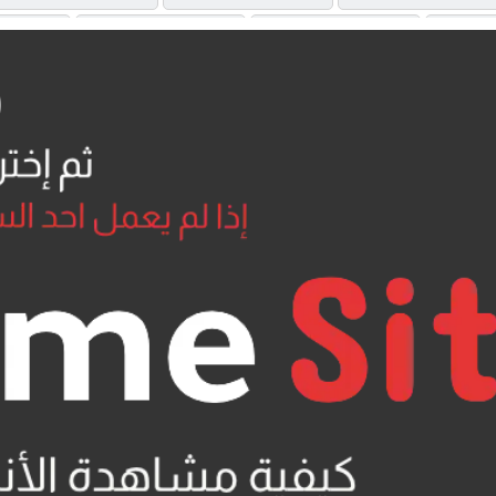
OAD
MP4UPLOAD
MP4UPLOAD
U