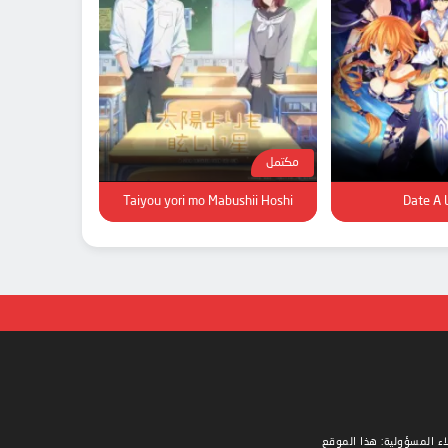
مكتمل
Taiyou yori mo Mabushii Hoshi
Date A L