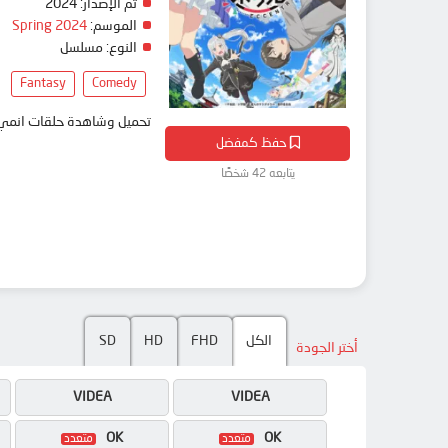
2024
تم الإصدار:
Spring 2024
الموسم:
النوع:
مسلسل
Fantasy
Comedy
تحميل وشاهدة حلقات ا Henjin no Salad Bowl مترجم بعدة جودات على موقع انمي دار - animedar
حفظ كمفضل
يتابعه 42 شخصًا
SD
HD
FHD
الكل
أختر الجودة
VIDEA
VIDEA
OK
OK