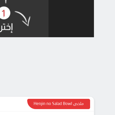
ملخص Henjin no Salad Bowl