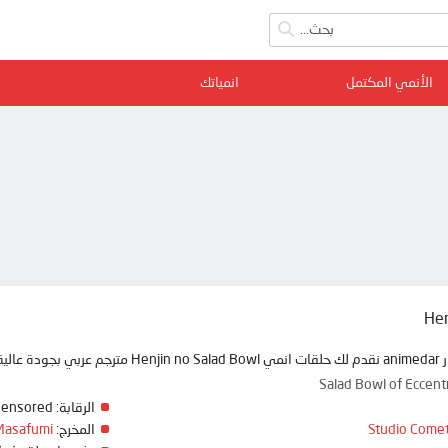
الأنمي المكتمل
انمياتك
Hen
مي دار
Salad Bowl of Ec
Censored
الرقابة:
Masafumi
المخرج:
Studio Come