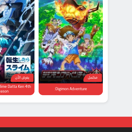
مكتمل
يعرض الأن
Slime Datta Ken 4th
Digimon Adventure:
eason