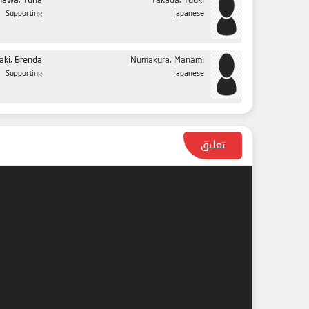
awa, Yuna
Takada, Yuuki
Supporting
Japanese
aki, Brenda
Numakura, Manami
Supporting
Japanese
تعليق