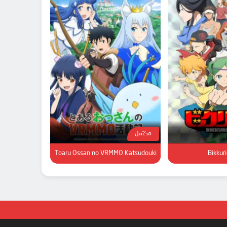
مكتمل
Toaru Ossan no VRMMO Katsudouki
Bikkur