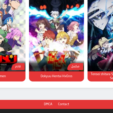
مكتمل
قادم
Tensei shitara 
imen
Dokyuu Hentai HxEros
S
DMCA
Contact