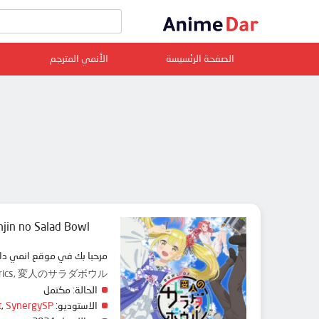
الصفحة الرئسيسة
الأنمي المترجم
jin no Salad Bowl
مرحبا بك في موقع ان animedar نقدم لك حلقات انمي Henjin no Salad Bowl مترجم عربي بجودة عالية على سرفرات متعددة, مشاهدة ممتعة
centrics, 変人のサラダボウル
الحالة:
مكتمل
t
,
SynergySP
الاستوديو: