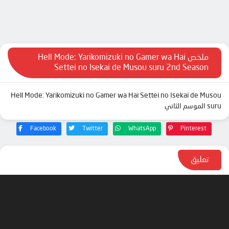
ملخص Hell Mode: Yarikomizuki no Gamer wa Hai
Settei no Isekai de Musou suru 2nd Season
Hell Mode: Yarikomizuki no Gamer wa Hai Settei no Isekai de Musou
suru الموسم الثاني
Facebook
Twitter
WhatsApp
Pinterest
تعليق