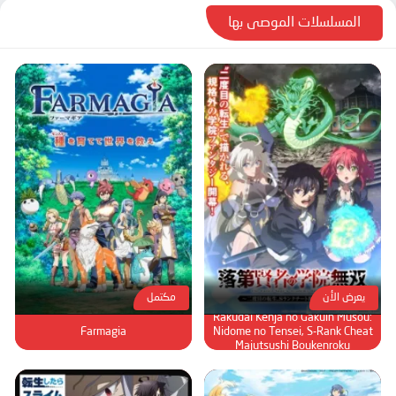
المسلسلات الموصى بها
يعرض الأن
مكتمل
Rakudai Kenja no Gakuin Musou:
Farmagia
Nidome no Tensei, S-Rank Cheat
Majutsushi Boukenroku