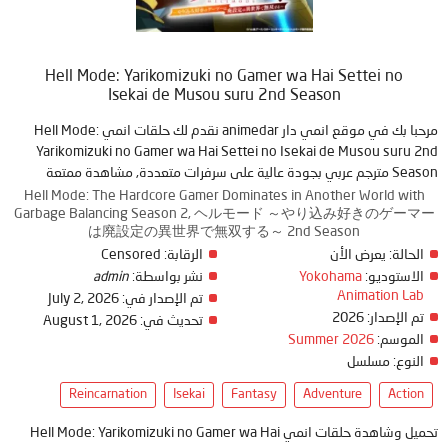
Hell Mode: Yarikomizuki no Gamer wa Hai Settei no
Isekai de Musou suru 2nd Season
مرحبا بك في موقع انمي دار animedar نقدم لك حلقات انمي Hell Mode:
Yarikomizuki no Gamer wa Hai Settei no Isekai de Musou suru 2nd
Season مترجم عربي بجودة عالية على سرفرات متعددة, مشاهدة ممتعة
Hell Mode: The Hardcore Gamer Dominates in Another World with
Garbage Balancing Season 2, ヘルモード ～やり込み好きのゲーマー
は廃設定の異世界で無双する～ 2nd Season
Censored
الرقابة:
يعرض الأن
الحالة:
admin
نشر بواسطة:
Yokohama
الاستوديو:
Animation Lab
July 2, 2026
تم الإصدار في:
2026
تم الإصدار:
August 1, 2026
تحديث في:
Summer 2026
الموسم:
النوع:
مسلسل
Reincarnation
Isekai
Fantasy
Adventure
Action
تحميل وشاهدة حلقات انمي Hell Mode: Yarikomizuki no Gamer wa Hai