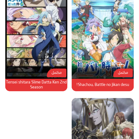
مكتمل
مكتمل
Tensei shitara Slime Datta Ken 2nd
Shachou, Battle no Jikan desu!
Season