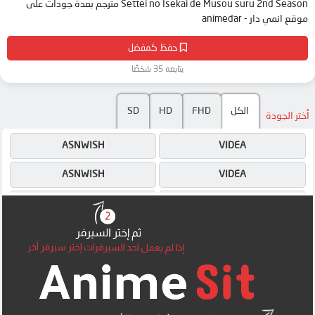
Settei no Isekai de Musou suru 2nd Season مترجم بعدة جودات على
موقع انمي دار - animedar
حفظ كمفضل
يتابعه 35 شخصًا
SD
HD
FHD
الكل
أختر الجودة
ASNWISH
VIDEA
ASNWISH
VIDEA
4SHARED
4SHARED
MEGA
MEGA
MP4UPLOAD