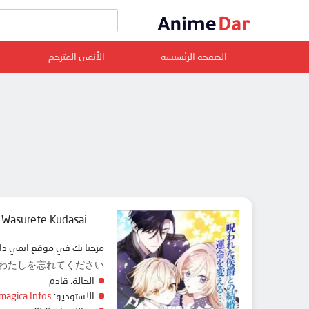
الصفحة الرئسيسة
الأنمي المترجم
 Wasurete Kudasai
مرحبا بك في موقع انمي دار animedar نقدم لك حلقات انمي Heika Watashi wo Wasurete Kudasai مترجم عربي بجودة عالية على سرفرات متعددة, مشاهد
esty, 陛下わたしを忘れてください
الحالة:
قادم
الاستوديو:
Imagica Infos