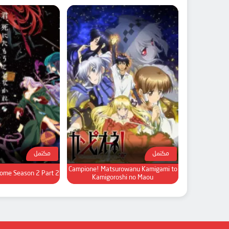
مكتمل
مكتمل
Campione! Matsurowanu Kamigami to
ome Season 2 Part 2
Kamigoroshi no Maou