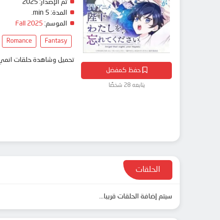
تم الإصدار:
2025
المدة:
5 min.
الموسم:
Fall 2025
Romance
Fantasy
تحميل وشاهدة حلقات انمي Heika Watashi wo Wasurete Kudasai مترجم بعدة جودات على موقع انمي دار - edar
حفظ كمفضل
يتابعه 28 شخصًا
الحلقات
سيتم إضافة الحلقات قريبا...