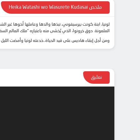
ملخص Heika Watashi wo Wasurete Kudasai
لونيا، ابنة كونت بيرسيفوني، نبذها والدها وعاملها أخوها غير الش
الملعونة. دوق خرونوا، الذي يُخشى منه باعتباره “ملك العالم السفلي
ومن أجل إبقاء هاديس على قيد الحياة، خدعته لونيا وأمضت الليل
تعليق