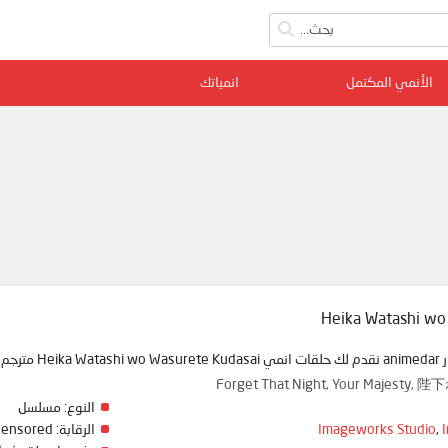
الأنمي المكتمل
انمياتك
Heika Watashi wo
ة ممتعة
Forget That Night, Your Maj
النوع:
مسلسل
,
Imageworks Studio
الرقابة:
Censored