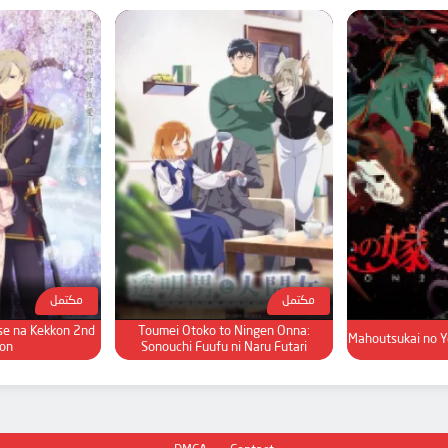
مكتمل
مكتمل
se na Kekkon 2nd
Toumei Otoko to Ningen Onna:
Mahoutsukai no Y
on
Sonouchi Fuufu ni Naru Futari