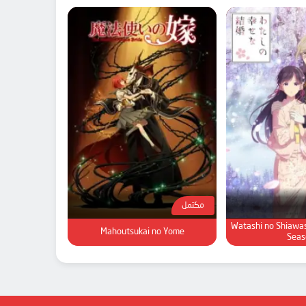
مكتمل
Watashi no Shiawa
Mahoutsukai no Yome
Seas