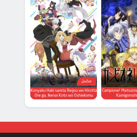
مكتمل
Konyaku Haki sareta Reijou wo Hirotta
Campione! Matsuro
Ore ga, Ikenai Koto wo Oshiekomu
Kamigorosh