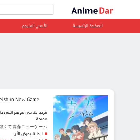
الصفحة الرئسيسة
الأنمي المترجم
Seishun New Game
ممتعة
 灰原くんの強くて青春ニューゲーム
الحالة:
يعرض الأن