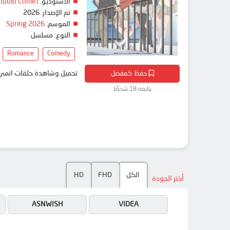
الاستوديو:
tudio Comet
تم الإصدار:
2026
الموسم:
Spring 2026
النوع:
مسلسل
Romance
Comedy
حفظ كمفضل
تحميل وشاهدة حلقات انمي Haibara-kun no Tsuyokute Seishun New Game مترجم بعدة جودات على موقع انمي دار - edar
يتابعه 18 شخصًا
الكل
FHD
HD
أختر الجودة
ASNWISH
VIDEA