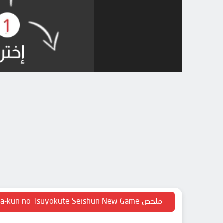
ملخص Haibara-kun no Tsuyokute Seishun New Game