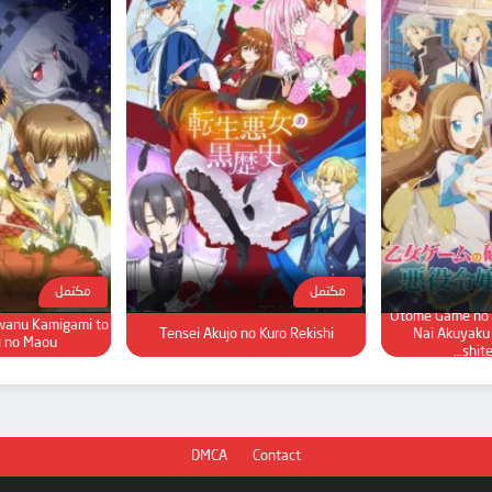
مكتمل
مكتمل
Otome Game no 
wanu Kamigami to
Tensei Akujo no Kuro Rekishi
Nai Akuyaku 
i no Maou
shit
DMCA
Contact