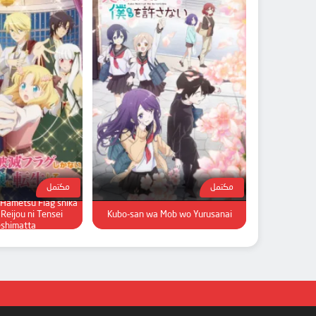
مكتمل
مكتمل
Hametsu Flag shika
Reijou ni Tensei
Kubo-san wa Mob wo Yurusanai
eshimatta…