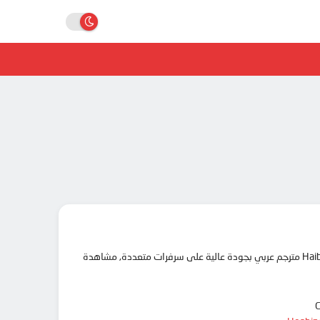
مرحبا بك في موقع انمي دار animedar نقدم لك حلقات انمي Haibara-kun no Tsuyokute Seishun New Game مترجم عربي بجودة عالية على سرفرات متعددة, مشاهدة