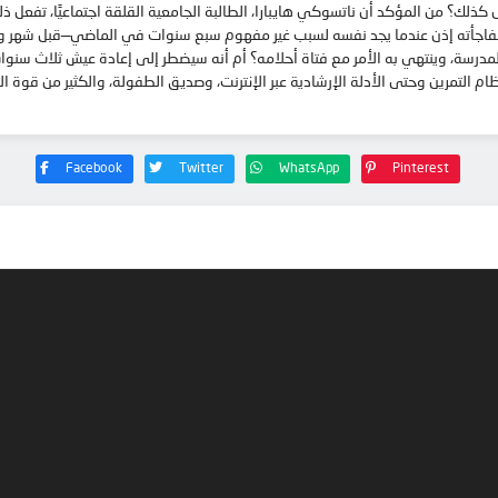
س كذلك؟ من المؤكد أن ناتسوكي هايبارا، الطالبة الجامعية القلقة اجتماعيًا، تفعل ذل
فاجأته إذن عندما يجد نفسه لسبب غير مفهوم سبع سنوات في الماضي—قبل شهر واح
درسة، وينتهي به الأمر مع فتاة أحلامه؟ أم أنه سيضطر إلى إعادة عيش ثلاث سنوات م
ظام التمرين وحتى الأدلة الإرشادية عبر الإنترنت، وصديق الطفولة، والكثير من قوة 
Facebook
Twitter
WhatsApp
Pinterest