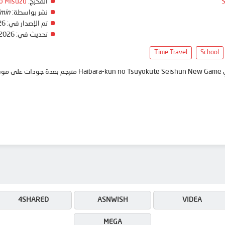
S
المخرج:
o Misuzu
نشر بواسطة:
min
تم الإصدار في:
26
تحديث في:
 2026
Time Travel
School
anim
4SHARED
ASNWISH
VIDEA
MEGA