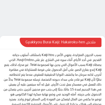
الحلقة 8
الحلقة 9
الحلقة 10
الحلقة 11
الحلقة 12
الحلقة 13
ملخص Gyakkyou Burai Kaiji: Hakairoku-hen
الحلقة 14
بسبب الديون المتزايدة، ينتهي الأمر بـ Kaiji Itou باستئناف أسلوب حياته
الحلقة 15
القديم. في أحد الأيام، أثناء سيره في الشارع، عثر على Yuuji Endou، الذي
الحلقة 16
يصطاد Kaiji بسبب الأموال التي يدين بها لمجموعة Teiai. غير مدرك لذلك، يتبع
Kaiji إندو بفارغ الصبر، على أمل الحصول على فرصة للمشاركة في مقامرة
الحلقة 17
أخرى، لكنه سرعان ما يكتشف النوايا الحقيقية للمقرض عندما يتم اختطافه.
الحلقة 18
نظرًا لأن Kaiji غير قادر على سداد ديونه الضخمة، ترسله مجموعة Teiai بدلاً من
ذلك للعمل في معسكر عمل تحت الأرض. قيل له أنه سيتعين عليه أن يعيش
الحلقة 19
في هذا الجحيم لمدة 15 عامًا، جنبًا إلى جنب مع مدينين آخرين، حتى يتمكن من
الحلقة 20
الحصول على حريته. أمله الوحيد في وضع نهاية مبكرة لهذا الكابوس هو
توفير ما يكفي من المال ليتمكن من العودة إلى السطح ليوم واحد. بمجرد
الحلقة 21
وصوله إلى هناك، يخطط للحصول على الأموال المتبقية اللازمة لتسوية