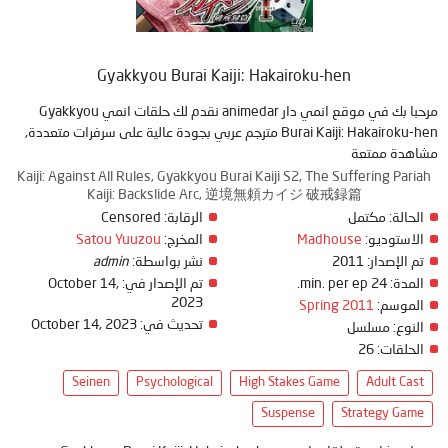
Gyakkyou Burai Kaiji: Hakairoku-hen
مرحبا بك في موقع انمي دار animedar نقدم لك حلقات انمي Gyakkyou
Burai Kaiji: Hakairoku-hen مترجم عربي بجودة عالية على سرفرات متعددة,
مشاهدة ممتعة
Kaiji: Against All Rules, Gyakkyou Burai Kaiji S2, The Suffering Pariah
Kaiji: Backslide Arc, 逆境無頼カイジ 破戒録篇
الحالة:
مكتمل
الرقابة:
Censored
الاستوديو:
Madhouse
المخرج:
Satou Yuuzou
تم الإصدار:
2011
نشر بواسطة:
admin
المدة:
24 min. per ep.
تم الإصدار في:
October 14,
2023
الموسم:
Spring 2011
تحديث في:
October 14, 2023
النوع:
مسلسل
الحلقات:
26
Seinen
Psychological
High Stakes Game
Adult Cast
Suspense
Strategy Game