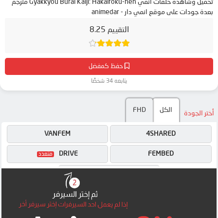
تحميل وشاهدة حلقات انمي Gyakkyou Burai Kaiji: Hakairoku-hen مترجم
بعدة جودات على موقع انمي دار - animedar
التقييم 8.25
حفظ كمفضل
يتابعه 34 شخصًا
الكل
FHD
أختر الجودة
VANFEM
4SHARED
DRIVE
FEMBED
MP4UPLOAD