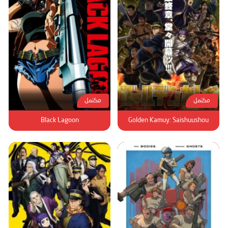
مكتمل
مكتمل
Black Lagoon
Golden Kamuy: Saishuushou