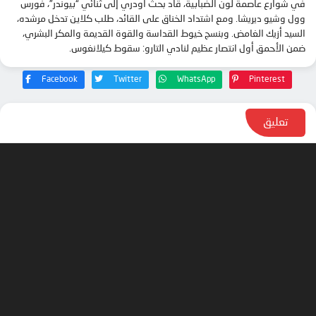
في شوارع عاصمة لون الضبابية، قاد بحث أودري إلى ثنائي “بيوندر”، فورس
وول وشيو ديريشا. ومع اشتداد الخناق على القائد، طلب كلاين تدخل مرشده،
السيد أزيك الغامض. وبنسج خيوط القداسة والقوة القديمة والمكر البشري،
ضمن الأحمق أول انتصار عظيم لنادي التارو: سقوط كيلانغوس.
Facebook
Twitter
WhatsApp
Pinterest
تعليق