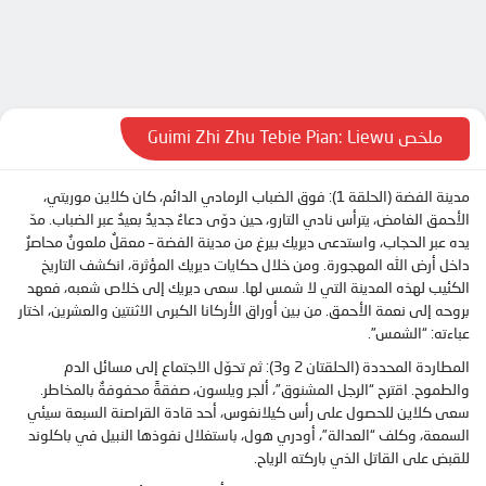
ملخص Guimi Zhi Zhu Tebie Pian: Liewu
مدينة الفضة (الحلقة 1): فوق الضباب الرمادي الدائم، كان كلاين موريتي،
الأحمق الغامض، يترأس نادي التارو، حين دوّى دعاءٌ جديدٌ بعيدٌ عبر الضباب. مدّ
يده عبر الحجاب، واستدعى ديريك بيرغ من مدينة الفضة – معقلٌ ملعونٌ محاصرٌ
داخل أرض الله المهجورة. ومن خلال حكايات ديريك المؤثرة، انكشف التاريخ
الكئيب لهذه المدينة التي لا شمس لها. سعى ديريك إلى خلاص شعبه، فعهد
بروحه إلى نعمة الأحمق. من بين أوراق الأركانا الكبرى الاثنتين والعشرين، اختار
عباءته: “الشمس”.
المطاردة المحددة (الحلقتان 2 و3): ثم تحوّل الاجتماع إلى مسائل الدم
والطموح. اقترح “الرجل المشنوق”، ألجر ويلسون، صفقةً محفوفةٌ بالمخاطر.
سعى كلاين للحصول على رأس كيلانغوس، أحد قادة القراصنة السبعة سيئي
السمعة، وكلف “العدالة”، أودري هول، باستغلال نفوذها النبيل في باكلوند
للقبض على القاتل الذي باركته الرياح.