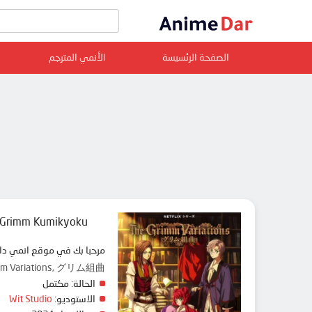
الصفحة الرئسيسة
الأنمي المترجم
Grimm Kumikyoku
مرحبا بك في موقع انمي دار animedar نقدم لك حلقات انمي Grimm Kumikyoku مترجم عربي بجودة عالية على سرفرات متعددة, مشاهدة
mm Variations, グリム組曲
الحالة:
مكتمل
الاستوديو:
Wit Studio