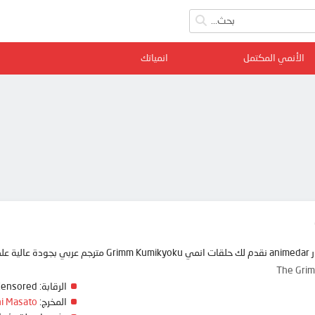
الأنمي المكتمل
انمياتك
 ممتعة
The Gri
الرقابة:
Censored
المخرج:
i Masato