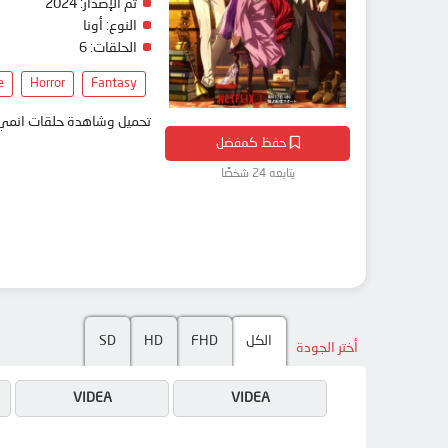
تم الإصدار:
2024
النوع:
أونا
الحلقات:
6
e
Horror
Fantasy
تحميل وشاهدة حلقات انمي Grimm Kumikyoku مترجم بعدة جودات على موقع انمي دار - medar
حفظ كمفضل
يتابعه 24 شخصًا
الكل
FHD
HD
SD
أختر الجودة
VIDEA
VIDEA