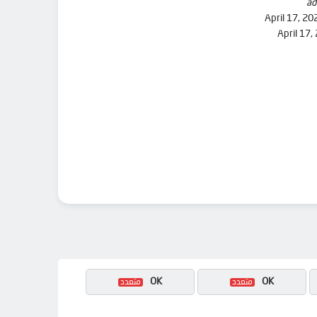
ad
April 17, 20
April 17,
OK
OK