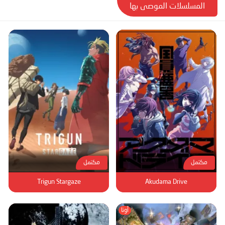
المسلسلات الموصى بها
مكتمل
مكتمل
Trigun Stargaze
Akudama Drive
أونا