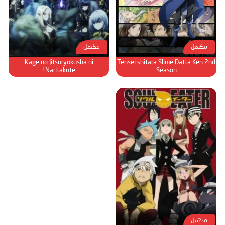
مكتمل
مكتمل
Kage no Jitsuryokusha ni
Tensei shitara Slime Datta Ken 2nd
Naritakute!
Season
مكتمل