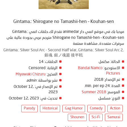
Gintama.: Shirogane no Tamashii-hen – Kouhan-sen
مرحبا بك في موقع انمي دار animedar نقدم لك حلقات انمي Gintama.:
Shirogane no Tamashii-hen – Kouhan-sen مترجم عربي بجودة عالية على
سرفرات متعددة, مشاهدة ممتعة
Gintama.: Silver Soul Arc - Second Half War, Gintama.: Silver Soul Arc 2,
銀魂. 銀ノ魂篇 後半戦
14
الحلقات:
مكتمل
الحالة:
Censored
الرقابة:
Bandai Namco
الاستوديو:
Pictures
Miyawaki Chizuru
المخرج:
2018
تم الإصدار:
admin
نشر بواسطة:
24 min. per ep.
المدة:
October 12,
تم الإصدار في:
2023
Summer 2018
الموسم:
October 12, 2023
تحديث في:
مسلسل
النوع:
Parody
Historical
Gag Humor
Comedy
Action
Shounen
Sci-Fi
Samurai