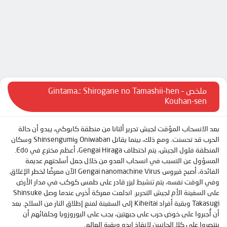
الحلقة 8
الحلقة 9
الحلقة 10
الحلقة 11
الحلقة 12
الحلقة 13
ملخص Gintama.: Shirogane no Tamashii-hen –
Kouhan-sen
الحلقة 14
بعد الانسحاب المؤقت لجيش تحرير ألتانا من منطقة كابوكي، يبدو أن حالة
الحرب قد تحسنت. ومع ذلك، بينما يقاتل Oniwaban وShinsengumi وسكان
المنطقة فلول الجيش، يتم اختطاف Gengai Hiraga، أعظم مخترع في Edo.
المسؤول عن التسبب في انسحاب العدو من خلال جعل أسلحتهم عديمة
الفائدة، أصبح فيروس Gengai nanomachine Virus الآن معرضًا لخطر الإغلاق.
وفي الوقت نفسه، يتم تنشيط ليزر قادر على طمس كوكب في مدار الأرض
على السفينة الأم لجيش التحرير. اندلعت معركة أخرى عندما وصل Shinsuke
Takasugi وبقية أفراد Kiheitai إلى السفينة لمنع إطلاق النار من السلاح. بعد
أن أُجبروا على خوض حرب على جبهتين، يجب على اليوروزويا وحلفائهم أن
ينتصروا على كلا الجانبين لإنقاذ إيدو وبقية العالم.