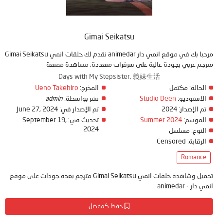
Gimai Seikatsu
مرحبا بك في موقع انمي دار animedar نقدم لك حلقات انمي Gimai Seikatsu
مترجم عربي بجودة عالية على سرفرات متعددة, مشاهدة ممتعة
Days with My Stepsister, 義妹生活
الحالة:
مكتمل
المخرج:
Ueno Takehiro
الاستوديو:
Studio Deen
نشر بواسطة:
admin
تم الإصدار:
2024
تم الإصدار في:
June 27, 2024
الموسم:
Summer 2024
تحديث في:
September 19,
2024
النوع:
مسلسل
الرقابة:
Censored
Romance
تحميل وشاهدة حلقات انمي Gimai Seikatsu مترجم بعدة جودات على موقع
انمي دار - animedar
حفظ كمفضل