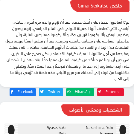
ملخص Gimai Seikatsu
يوتا أسامورا يحصل على أخت جديدة بعد أن تزوج والده مرة أخرى، ساكي
أياسي، التي تصادف أنها الجميلة الأولى في العام الدراسي. إنهم يعدون
بعضهم البعض بألا يكونوا قريبين جدًا، وألا يكونوا متعارضين للغاية، وأن
يحافظوا ببساطة على مسافة غامضة ومريحة، بعد أن تعلموا قيمًا مهمة حول
العلاقات بين الرجال والنساء من علاقات آبائهم السابقة. ساكي، التي عملت
بمفردها من أجل عائلتها، لا تعرف كيفية الاعتماد بشكل صحيح على الآخرين،
في حين أن يوتا غير متأكد من كيفية التعامل معها حقًا. يقف هذان الشخصان
على أرض متساوية إلى حد ما، ويتعلمان تدريجيًا راحة العيش معًا. وتتطور
علاقتهما من غرباء إلى أصدقاء مع مرور الأيام. هذه قصة قد تؤدي يومًا ما
إلى الحب.
Facebook
Twitter
WhatsApp
Pinterest
الشخصيات وممثلي الأصوات
Ayase, Saki
Nakashima, Yuki
Main
Japanese