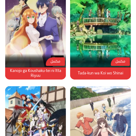
مكتمل
مكتمل
Kanojo ga Koushaku-tei ni Itta
Tada-kun wa Koi wo Shinai
Riyuu