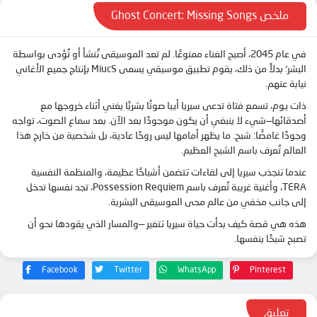
ملخص Ghost Concert: Missing Songs
في عام 2045، أصبح الغناء ممنوعًا. لم تعد الموسيقى تُنشأ أو تُؤدى بواسطة
البشر؛ بدلاً من ذلك، يقوم تطبيق موسيقي يسمى MiucS بإنتاج جميع الأغاني
نيابة عنهم.
ذات يوم، تسمع فتاة تدعى سيريا أيبا صوتًا بشريًا يغني أثناء خروجها مع
أصدقائها—شيء لا ينبغي أن يكون موجودًا بعد الآن. بعد سماع الصوت، تواجه
وجودًا غامضًا: شبح. ما يظهر أمامها ليس روحًا عادية، بل شخصية من خارج هذا
العالم تُعرف باسم الشبح العظيم.
عندما تنجذب سيريا إلى لقاءات تتضمن أشباحًا عظيمة، والمنظمة النفسية
TERA، وأغنية غريبة تُعرف باسم Possession Requiem، تجد نفسها تدخل
إلى جانب مخفي من عالم محى الموسيقى البشرية.
هذه هي قصة كيف بدأت حياة سيريا تتغير —والمسار الذي يقودها نحو أن
تصبح شبحًا بنفسها.
Facebook
Twitter
WhatsApp
Pinterest
تعليق