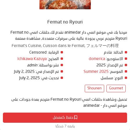
Fermat no Ryouri
مرحبا بك في موقع انمي دار animedar نقدم لك حلقات انمي Fermat no
Ryouri مترجم عربي بجودة عالية على سرفرات متعددة, مشاهدة ممتعة
Fermat's Cuisine, Cuisson dans le Fermat, フェルマーの料理
الحالة:
قادم
الرقابة:
Censored
الاستوديو:
domerica
المخرج:
Ichikawa Kazuya
تم الإصدار:
2025
نشر بواسطة:
admin
الموسم:
Summer 2025
تم الإصدار في:
July 2, 2025
النوع:
مسلسل
تحديث في:
July 2, 2025
Shounen
Gourmet
تحميل وشاهدة حلقات انمي Fermat no Ryouri مترجم بعدة جودات على
موقع انمي دار - animedar
حفظ كمفضل
يتابعه 7 شخصًا