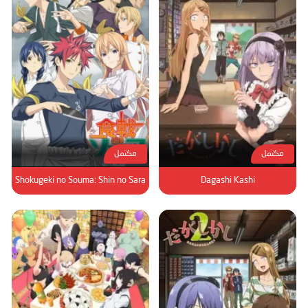
مكتمل
مكتمل
Shokugeki no Souma: Shin no Sara
Dagashi Kashi