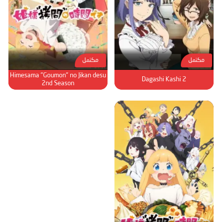
مكتمل
مكتمل
Himesama "Goumon" no Jikan desu
Dagashi Kashi 2
2nd Season