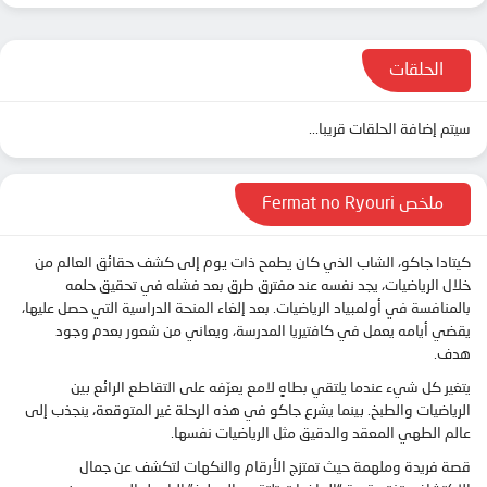
الحلقات
سيتم إضافة الحلقات قريبا...
ملخص Fermat no Ryouri
كيتادا جاكو، الشاب الذي كان يطمح ذات يوم إلى كشف حقائق العالم من
خلال الرياضيات، يجد نفسه عند مفترق طرق بعد فشله في تحقيق حلمه
بالمنافسة في أولمبياد الرياضيات. بعد إلغاء المنحة الدراسية التي حصل عليها،
يقضي أيامه يعمل في كافتيريا المدرسة، ويعاني من شعور بعدم وجود
هدف.
يتغير كل شيء عندما يلتقي بطاهٍ لامع يعرّفه على التقاطع الرائع بين
الرياضيات والطبخ. بينما يشرع جاكو في هذه الرحلة غير المتوقعة، ينجذب إلى
عالم الطهي المعقد والدقيق مثل الرياضيات نفسها.
قصة فريدة وملهمة حيث تمتزج الأرقام والنكهات لتكشف عن جمال