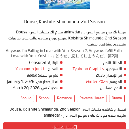
Douse, Koishite Shimaunda. 2nd Season
مرحبا بك في موقع انمي دار animedar نقدم لك حلقات انمي Douse,
Koishite Shimaunda. 2nd Season مترجم عربي بجودة عالية على سرفرات
متعددة, مشاهدة ممتعة
Anyway, I'm Falling in Love with You. Season 2, Anyway, I Will Fall in
Love with You, Koishima, どうせ、恋してしまうんだ。第2期
Censored
الرقابة:
قادم
الحالة:
Yamamoto Junichi
المخرج:
Typhoon Graphics
الاستوديو:
admin
نشر بواسطة:
2026
تم الإصدار:
January 1, 2026
تم الإصدار في:
Winter 2026
الموسم:
March 20, 2026
تحديث في:
مسلسل
النوع:
Shoujo
School
Romance
Reverse Harem
Drama
تحميل وشاهدة حلقات انمي Douse, Koishite Shimaunda. 2nd Season
مترجم بعدة جودات على موقع انمي دار - animedar
حفظ كمفضل