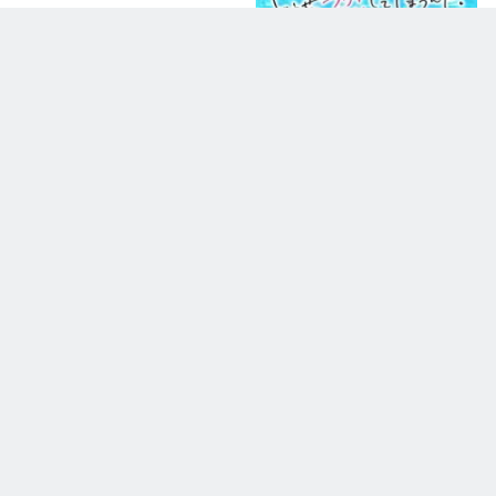
مكتمل
Douse, Koishite Shimaunda.
DMCA
Contact