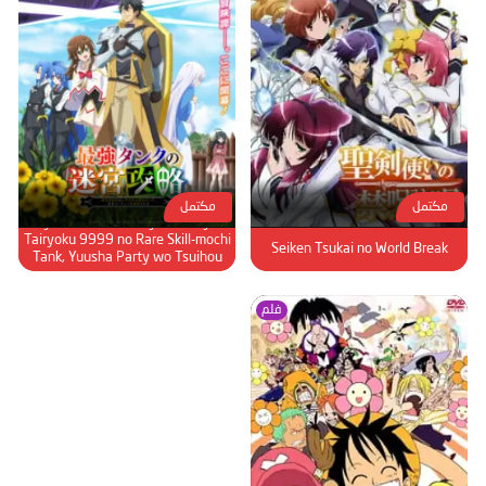
مكتمل
مكتمل
Saikyou Tank no Meikyuu Kouryaku:
Tairyoku 9999 no Rare Skill-mochi
Seiken Tsukai no World Break
Tank, Yuusha Party wo Tsuihou
sareru
فلم