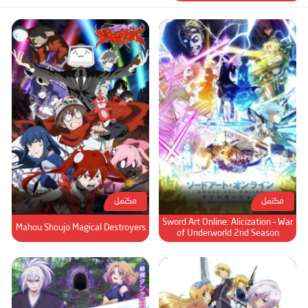
مكتمل
مكتمل
Sword Art Online: Alicization – War
Mahou Shoujo Magical Destroyers
of Underworld 2nd Season