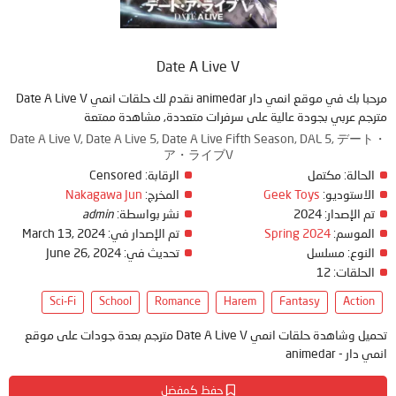
Date A Live V
مرحبا بك في موقع انمي دار animedar نقدم لك حلقات انمي Date A Live V
مترجم عربي بجودة عالية على سرفرات متعددة, مشاهدة ممتعة
Date A Live V, Date A Live 5, Date A Live Fifth Season, DAL 5, デート・
ア・ライブV
Censored
الرقابة:
مكتمل
الحالة:
Nakagawa Jun
المخرج:
Geek Toys
الاستوديو:
admin
نشر بواسطة:
2024
تم الإصدار:
March 13, 2024
تم الإصدار في:
Spring 2024
الموسم:
June 26, 2024
تحديث في:
مسلسل
النوع:
12
الحلقات:
Sci-Fi
School
Romance
Harem
Fantasy
Action
تحميل وشاهدة حلقات انمي Date A Live V مترجم بعدة جودات على موقع
انمي دار - animedar
حفظ كمفضل