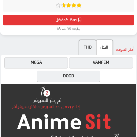
حفظ كمفضل
يتابعه 86 شخصًا
الكل
FHD
أختر الجودة
MEGA
VANFEM
DOOD