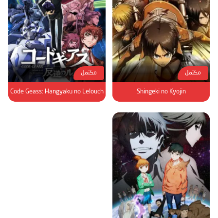
مكتمل
مكتمل
Code Geass: Hangyaku no Lelouch
Shingeki no Kyojin