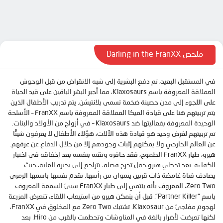
الحلقة 10
الحلقة 11
الحلقة 12
الحلقة 13
ملخص Darling in the FranXX
الحلقة 14
في المستقبل البعيد، تم دفع البشرية إلى شبه الانقراض من قبل الوحوش
الحلقة 15
العملاقة المعروفة باسم Klaxosaurs، مما أجبر البشر الباقين على قيد الحياة
الحلقة 16
على اللجوء إلى مدن حصينة ضخمة تسمى بلانتيشن. يتم تدريب الأطفال الذين
يتم تربيتهم هنا على قيادة الميكا العملاقة المعروفة باسم FranXX – الأسلحة
الحلقة 17
الوحيدة المعروفة بفعاليتها ضد Klaxosaurs – في أزواج من الأولاد والبنات.
الحلقة 18
تم تربيتهم لغرض وحيد هو قيادة هذه الآلات، هؤلاء الأطفال لا يعرفون شيئًا
عن العالم الخارجي ولا يمكنهم إثبات وجودهم إلا من خلال الدفاع عن عرقهم.
الحلقة 19
هيرو، طيار FranXX الطموح، فقد حافزه وثقته بنفسه بعد إخفاقه في اختبار
الحلقة 20
الكفاءة. بعد تخطي هيرو حفل تخرج فصله، يتراجع إلى بحيرة الغابة، حيث
يصادف فتاة غامضة ذات قرنين ينموان من رأسها. تقدم نفسها باسمها الرمزي
الحلقة 21
Zero Two، المعروف بأنه ينتمي إلى طيار FranXX سيئ السمعة المعروف
باسم “Partner Killer”. قبل أن يتمكن هيرو من استيعاب اللقاء، تتعرض المزرعة
الحلقة 22
لهجوم مفاجئ من Klaxosaur. تشتبك Zero Two مع المخلوق في FranXX،
الحلقة 23
لكنها تعرضت لأضرار بالغة في المناوشات وتحطمت بالقرب من Hiro. بعد