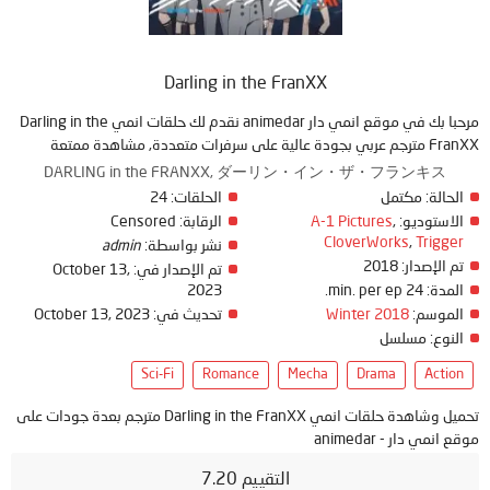
Darling in the FranXX
مرحبا بك في موقع انمي دار animedar نقدم لك حلقات انمي Darling in the
FranXX مترجم عربي بجودة عالية على سرفرات متعددة, مشاهدة ممتعة
DARLING in the FRANXX, ダーリン・イン・ザ・フランキス
الحالة:
مكتمل
الحلقات:
24
الاستوديو:
,
A-1 Pictures
الرقابة:
Censored
CloverWorks
,
Trigger
نشر بواسطة:
admin
تم الإصدار:
2018
تم الإصدار في:
October 13,
المدة:
24 min. per ep.
2023
الموسم:
Winter 2018
تحديث في:
October 13, 2023
النوع:
مسلسل
Sci-Fi
Romance
Mecha
Drama
Action
تحميل وشاهدة حلقات انمي Darling in the FranXX مترجم بعدة جودات على
موقع انمي دار - animedar
التقييم 7.20