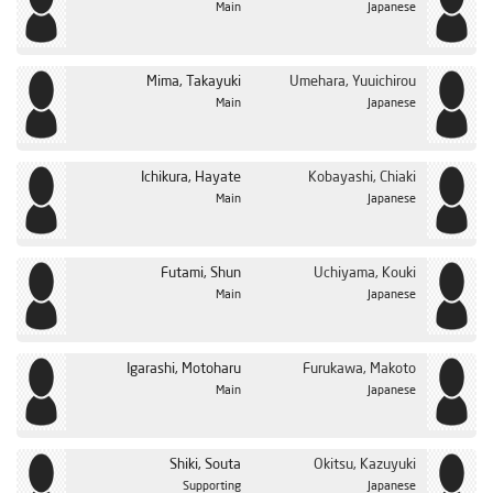
Main
Japanese
الحلقة 24
Mima, Takayuki
Umehara, Yuuichirou
Main
Japanese
Ichikura, Hayate
Kobayashi, Chiaki
Main
Japanese
Futami, Shun
Uchiyama, Kouki
Main
Japanese
Igarashi, Motoharu
Furukawa, Makoto
Main
Japanese
Shiki, Souta
Okitsu, Kazuyuki
Supporting
Japanese