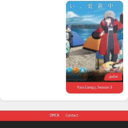
مكتمل
Yuru Camp△ Season 3
DMCA
Contact