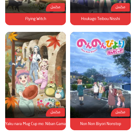
مكتمل
مكتمل
Flying Witch
Houkago Teibou Nisshi
مكتمل
مكتمل
Yaku nara Mug Cup mo: Niban Gama
Non Non Biyori Nonstop