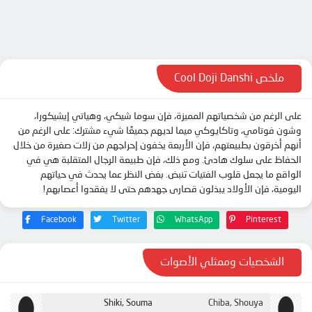
الحلقة 10
الحلقة 11
الحلقة 12
الحلقة 13
ملخص Cool Doji Danshi
الحلقة 14
على الرغم من شخصياتهم المميزة، فإن سوما شيكي، وهياتي إيشيكورا،
الحلقة 15
وشون فوتامي، وتاكايوكي ميما لديهم جميعًا شيء مشترك: على الرغم من
الحلقة 16
أنهم أخرقون بطبيعتهم، فإن الأربعة يخفون إحراجهم من زلات صغيرة من خلال
الحفاظ على سلوك هادئ. ومع ذلك، فإن طبيعة الرجال المتقلبة هي في
الحلقة 17
الواقع ما يجعل قلوب الفتيات تنبض. بغض النظر عما يحدث في حياتهم
الحلقة 18
اليومية، فإن الأولاد يبذلون قصارى جهدهم حتى لا يفقدوا أعصابهم!
الحلقة 19
Facebook
Twitter
WhatsApp
Pinterest
الحلقة 20
الحلقة 21
الشخصيات وممثلي الأصوات
الحلقة 22
الحلقة 23
Shiki, Souma
Chiba, Shouya