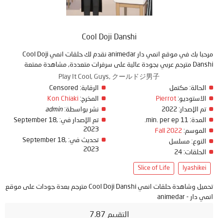
Cool Doji Danshi
مرحبا بك في موقع انمي دار animedar نقدم لك حلقات انمي Cool Doji
Danshi مترجم عربي بجودة عالية على سرفرات متعددة, مشاهدة ممتعة
Play It Cool, Guys, クールドジ男子
الحالة:
مكتمل
الرقابة:
Censored
الاستوديو:
Pierrot
المخرج:
Kon Chiaki
تم الإصدار:
2022
نشر بواسطة:
admin
المدة:
11 min. per ep.
تم الإصدار في:
September 18,
2023
الموسم:
Fall 2022
تحديث في:
September 18,
النوع:
مسلسل
2023
الحلقات:
24
Slice of Life
Iyashikei
تحميل وشاهدة حلقات انمي Cool Doji Danshi مترجم بعدة جودات على موقع
انمي دار - animedar
التقييم 7.87