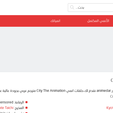
الأنمي المكتمل
انمياتك
C
 ممتعة
C
الرقابة:
Censored
Kyo
المخرج:
ate Taichi