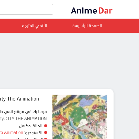
الصفحة الرئسيسة
الأنمي المترجم
ity The Animation
مرحبا بك في موقع انمي دار animedar نقدم لك حلقات انمي City The Animation مترجم عربي بجودة عالية على سرفرات متعددة, مشاهدة
ity, CITY THE ANIMATION
الحالة:
مكتمل
الاستوديو:
to Animation