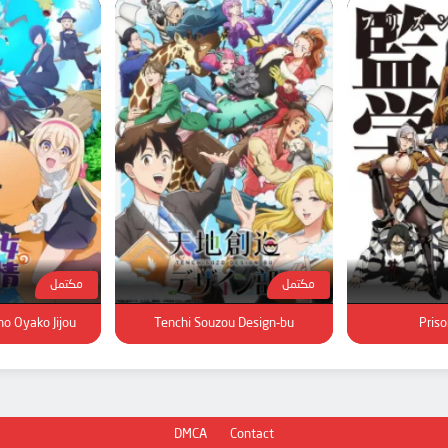
مكتمل
مكتمل
o Oyako Jijou
Tenchi Souzou Design-bu
Priso
DMCA
Contact