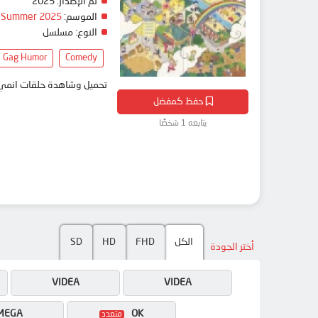
تم الإصدار:
2025
الموسم:
Summer 2025
النوع:
مسلسل
Gag Humor
Comedy
تحميل وشاهدة حلقات انمي City The Animation مترجم بعدة جودات على موقع انمي دار - medar
حفظ كمفضل
يتابعه 1 شخصًا
الكل
FHD
HD
SD
أختر الجودة
VIDEA
VIDEA
MEGA
OK