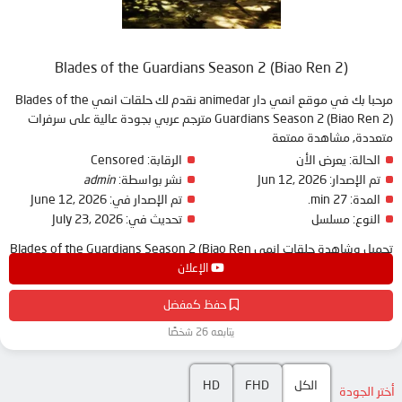
Blades of the Guardians Season 2 (Biao Ren 2)
مرحبا بك في موقع انمي دار animedar نقدم لك حلقات انمي Blades of the
Guardians Season 2 (Biao Ren 2) مترجم عربي بجودة عالية على سرفرات
متعددة, مشاهدة ممتعة
الحالة:
يعرض الأن
الرقابة:
Censored
تم الإصدار:
Jun 12, 2026
نشر بواسطة:
admin
المدة:
27 min.
تم الإصدار في:
June 12, 2026
النوع:
مسلسل
تحديث في:
July 23, 2026
تحميل وشاهدة حلقات انمي Blades of the Guardians Season 2 (Biao Ren
2) مترجم بعدة جودات على موقع انمي دار - animedar
الإعلان
حفظ كمفضل
يتابعه 26 شخصًا
الكل
FHD
HD
أختر الجودة