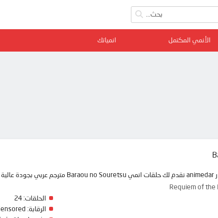
الأنمي المكتمل
انمياتك
B
 ممتعة
Requiem of t
الحلقات:
24
الرقابة:
Censored