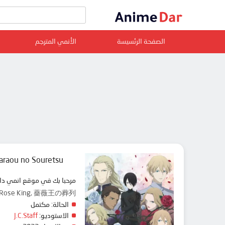
الصفحة الرئسيسة
الأنمي المترجم
araou no Souretsu
مرحبا بك في موقع انمي دار animedar نقدم لك حلقات انمي Baraou no Souretsu مترجم عربي بجودة عالية على سرفرات متعددة, مشاهدة
he Rose King, 薔薇王の葬列
الحالة:
مكتمل
الاستوديو:
J.C.Staff