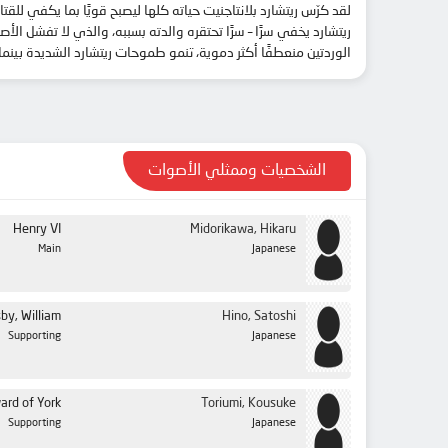
لقد كرّس ريتشارد بلانتاجنيت حياته كلها ليصبح قويًا بما يكفي ل
ريتشارد يخفي سرًا – سرًا تحتقره والدته بسببه، والذي لا تفشل 
الوردتين منعطفًا أكثر دموية، تنمو طموحات ريتشارد الشديدة بينما
الشخصيات وممثلي الأصوات
Henry VI
Midorikawa, Hikaru
Main
Japanese
by, William
Hino, Satoshi
Supporting
Japanese
ard of York
Toriumi, Kousuke
Supporting
Japanese