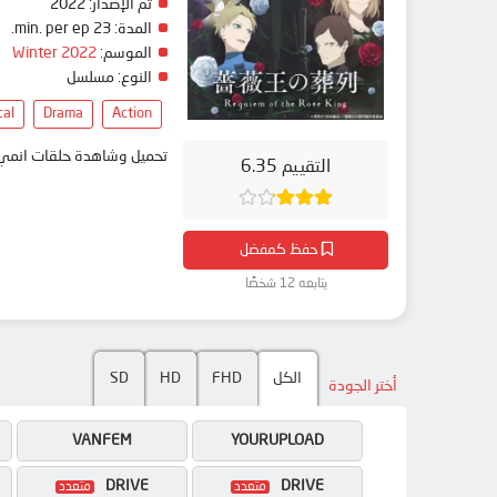
تم الإصدار:
2022
المدة:
23 min. per ep.
الموسم:
Winter 2022
النوع:
مسلسل
cal
Drama
Action
تحميل وشاهدة حلقات انمي Baraou no Souretsu مترجم بعدة جودات على موقع انمي دار - medar
التقييم 6.35
حفظ كمفضل
يتابعه 12 شخصًا
الكل
FHD
HD
SD
أختر الجودة
VANFEM
YOURUPLOAD
DRIVE
DRIVE