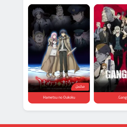
مكتمل
Hametsu no Oukoku
Gangs