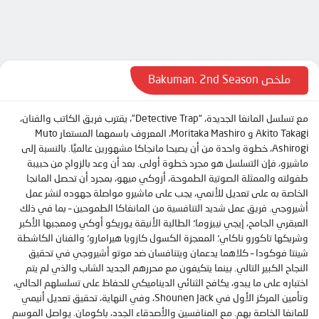
الحلقة 10
الحلقة 11
الحلقة 12
الحلقة 13
ملخص Bakuman. 2nd Season
الحلقة 14
مع تسلسل المانغا الجديدة، “Detective Trap”، يقترب فريق الكاتب والفنان،
الحلقة 15
Akito Takagi و Moritaka Mashiro، المعروف باسمهما المستعار Muto
الحلقة 16
Ashirogi، خطوة واحدة من أن يصبحا مانجاكا مشهورين عالميًا. بالنسبة إلى
ماشيرو، فإن التسلسل هو مجرد خطوة أولى. بعد أن وعد بالزواج من حبيبة
الحلقة 17
طفولته والممثلة الصوتية الطموحة، أزوكي ميهو، بمجرد أن تحصل المانجا
الحلقة 18
الخاصة به على تعديل للأنمي، يجب على ماشيرو مواصلة جهوده لنشر عمل
أشيروجي. فريق عمل شديد التنافسية من المانغاكا الطموحين – بما في ذلك
الحلقة 19
العبقري الجامح، إيجي نييزوما؛ الطالبة الأنيقة يوريكو أوكي ومعجبها الأكبر
الحلقة 20
وشريكها تاكورو ناكاي؛ المعجزة الكسول كازويا هيرامارو؛ والفنان الكاشطة
شينتا فوكودا – كلاهما يدعمان ويتنافسان ضد موتو أشيروجي في تحقيق
الحلقة 21
النجاح الكبير التالي. بينما يتكيفون مع محررهم الجديد الشاب والذي لم يتم
اختباره على ما يبدو، يكافح الثنائي الديناميكي للحفاظ على تسلسلهم الحالي،
الحلقة 22
وتأمين المركز الأول في Shounen Jack، وفي النهاية، تحقيق تعديل أنيمي
الحلقة 23
للمانغا الخاصة بهم. مع المنافسين والأصدقاء الجدد، باكومان. يواصل الموسم