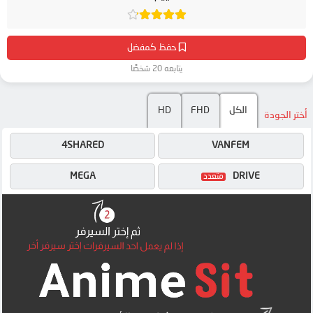
حفظ كمفضل
يتابعه 20 شخصًا
الكل
FHD
HD
أختر الجودة
4SHARED
VANFEM
MEGA
DRIVE