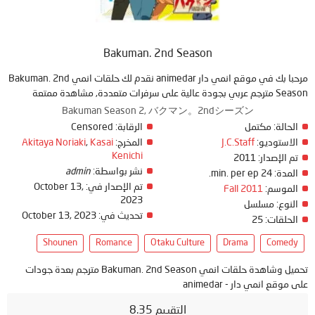
Bakuman. 2nd Season
مرحبا بك في موقع انمي دار animedar نقدم لك حلقات انمي Bakuman. 2nd
Season مترجم عربي بجودة عالية على سرفرات متعددة, مشاهدة ممتعة
Bakuman Season 2, バクマン。2ndシーズン
الحالة:
مكتمل
الرقابة:
Censored
الاستوديو:
J.C.Staff
المخرج:
Kasai
,
Akitaya Noriaki
Kenichi
تم الإصدار:
2011
نشر بواسطة:
admin
المدة:
24 min. per ep.
تم الإصدار في:
October 13,
الموسم:
Fall 2011
2023
النوع:
مسلسل
تحديث في:
October 13, 2023
الحلقات:
25
Shounen
Romance
Otaku Culture
Drama
Comedy
تحميل وشاهدة حلقات انمي Bakuman. 2nd Season مترجم بعدة جودات
على موقع انمي دار - animedar
التقييم 8.35