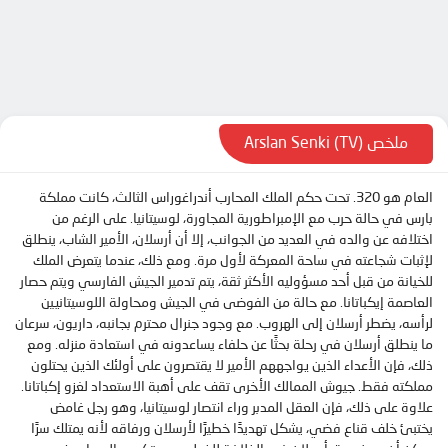
الحلقة 9
الحلقة 10
الحلقة 11
الحلقة 12
الحلقة 13
ملخص Arslan Senki (TV)
الحلقة 14
العام هو 320. تحت حكم الملك المحارب أندراغوراس الثالث، كانت مملكة
الحلقة 15
بارس في حالة حرب مع الإمبراطورية المجاورة، لوسيتانيا. على الرغم من
الحلقة 16
اختلافه عن والده في العديد من الجوانب، إلا أن أرسلان، الأمير الشاب، ينطلق
لإثبات شجاعته في ساحة المعركة لأول مرة. ومع ذلك، عندما يتعرض الملك
الحلقة 17
للخيانة من قبل أحد مسؤوليه الأكثر ثقة، يتم تدمير الجيش الفارسي ويتم حصار
الحلقة 18
العاصمة إيكباتانا. مع حالة من الفوضى في الجيش ومحاولة اللوسيتانيين
لرأسه، يضطر أرسلان إلى الهروب. مع وجود جنرال محترم بجانبه، داريون، سرعان
الحلقة 19
ما ينطلق أرسلان في رحلة بحثًا عن حلفاء يساعدونه في استعادة منزله. ومع
الحلقة 20
ذلك، فإن الأعداء الذين يواجههم الأمير لا يقتصرون على أولئك الذين يحتلون
مملكته فقط. جيوش الممالك الأخرى تقف على أهبة الاستعداد لغزو إكباتانا.
الحلقة 21
علاوة على ذلك، فإن العقل المدبر وراء انتصار لوسيتانيا، وهو رجل غامض
يختبئ خلف قناع فضي، يشكل تهديدًا خطيرًا لأرسلان ورفاقه لأنه يمتلك سرًا
الحلقة 22