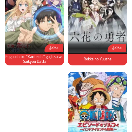
مكتمل
مكتمل
Fuguushoku "Kanteishi" ga Jitsu wa
Rokka no Yuusha
Saikyou Datta