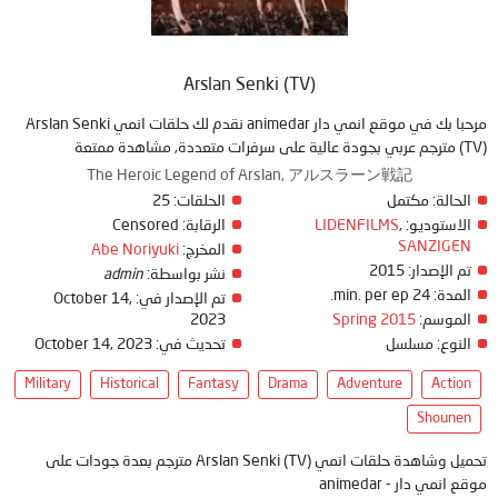
Arslan Senki (TV)
مرحبا بك في موقع انمي دار animedar نقدم لك حلقات انمي Arslan Senki
(TV) مترجم عربي بجودة عالية على سرفرات متعددة, مشاهدة ممتعة
The Heroic Legend of Arslan, アルスラーン戦記
الحالة:
مكتمل
الحلقات:
25
الاستوديو:
,
LIDENFILMS
الرقابة:
Censored
SANZIGEN
المخرج:
Abe Noriyuki
تم الإصدار:
2015
نشر بواسطة:
admin
المدة:
24 min. per ep.
تم الإصدار في:
October 14,
الموسم:
Spring 2015
2023
النوع:
مسلسل
تحديث في:
October 14, 2023
Military
Historical
Fantasy
Drama
Adventure
Action
Shounen
تحميل وشاهدة حلقات انمي Arslan Senki (TV) مترجم بعدة جودات على
موقع انمي دار - animedar