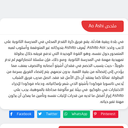
الحلقة 11
الحلقة 12
الحلقة 13
ملخص Ao Ashi
الحلقة 14
في بلدة ريفية هادئة، يقع فريق كرة القدم المحلي في المدرسة الثانوية على
الحلقة 15
لاعب واحد: Ashito Aoi. يُعرف Ashito بتحركاته غير المتوقعة وأسلوب لعبه
الحلقة 16
المتمحور حول نفسه، وهو القوة الوحيدة التي تدفع فريقه خلال بطولة
تمهيدية مهمة في المدرسة الثانوية. ومع ذلك، فإن سلسلة انتصاراتهم لم تدم
الحلقة 17
طويلاً – حيث يتسبب الخصم في فقدان أشيتو أعصابه والتصرف بعنف، مما
الحلقة 18
يؤدي إلى إقصائه من بقية اللعبة. بدون نجمهم، يتم إقصاء الفريق بسرعة من
البطولة. تمامًا كما يعتقد أن كل الأمل قد فقد، اتصل مدرب فريق الشباب
الحلقة 19
يُدعى تاتسويا فوكودا بأشيتو الذي شعر بإمكانياته، ودعاه فوكودا لإجراء
الحلقة 20
الاختبارات في طوكيو. في بيئة غير مألوفة محاطة بالموهبة، يجب على
Ashito إبراز أفضل ما لديه من قدرات لإثبات نفسه وتأمين ما يمكن أن يكون
الحلقة 21
مهنة تغير حياته.
الحلقة 22
Facebook
Twitter
WhatsApp
Pinterest
الحلقة 23
الحلقة 24