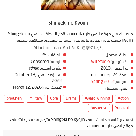
Shingeki no Kyojin
مرحبا بك في موقع انمي دار animedar نقدم لك حلقات انمي Shingeki no
Kyojin مترجم عربي بجودة عالية على سرفرات متعددة, مشاهدة ممتعة
Attack on Titan, AoT, SnK, 進撃の巨人
الحالة:
مكتمل
الحلقات:
25
الاستوديو:
Wit Studio
الرقابة:
Censored
تم الإصدار:
2013
نشر بواسطة:
admin
المدة:
24 min. per ep.
تم الإصدار في:
October 13,
2023
الموسم:
Spring 2013
تحديث في:
March 12, 2026
النوع:
مسلسل
Shounen
Military
Gore
Drama
Award Winning
Action
Suspense
Survival
تحميل وشاهدة حلقات انمي Shingeki no Kyojin مترجم بعدة جودات على
موقع انمي دار - animedar