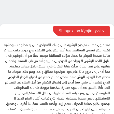
الحلقة 10
الحلقة 11
الحلقة 12
الحلقة 13
ملخص Shingeki no Kyojin
الحلقة 14
منذ قرون مضت، تم ذبح البشرية على وشك الانقراض على يد مخلوقات وحشية
الحلقة 15
تشبه البشر تسمى العمالقة، مما أجبر البشر على الاختباء في خوف خلف جدران
الحلقة 16
هائلة متحدة المركز. ما يجعل هؤلاء العمالقة مرعبين حقًا هو أن ذوقهم في
تناول اللحم البشري لا يتولد من الجوع، بل ما يبدو أنه من باب المتعة. ولضمان
الحلقة 17
بقائهم على قيد الحياة، بدأت بقايا البشرية في العيش داخل حواجز دفاعية،
الحلقة 18
مما أدى إلى مرور مائة عام دون مواجهة عملاق واحد. ومع ذلك، سرعان ما
تحطم هذا الهدوء الهش عندما تمكن عملاق ضخم من اختراق الجدار الخارجي
الحلقة 19
الذي يُفترض أنه منيع، مما أدى إلى إشعال الكفاح من أجل البقاء ضد الفظائع
الحلقة 20
التي تأكل البشر. بعد أن شهد خسارة شخصية مروعة على يد المخلوقات
الغازية، كرّس إرين ييغر حياته للقضاء عليها من خلال الانضمام إلى فيلق
الحلقة 21
الاستطلاع، وهي وحدة عسكرية النخبة التي تحارب أشباه البشر الذين لا
يرحمون خارج حماية الجدران. ينضم إرين وأخته بالتبني ميكاسا أكرمان وصديق
الحلقة 22
طفولته أرمين أرليرت إلى الحرب الوحشية ضد العمالقة ويتسابقون لاكتشاف
الحلقة 23