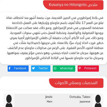
الحلقة 13
ملخص Kusuriya no Hitorigoto
الحلقة 14
في بلاط إمبراطوري في الصين القديمة، مرت بضعة أشهر منذ اختطاف فتاة
الحلقة 15
تبلغ من العمر 17 عامًا تُعرف باسم ماوماو وإجبارها على العمل كخادمة
الحلقة 16
منخفضة المستوى في قصر الإمبراطور. ومع ذلك، فقد تمكنت من الاحتفاظ
بروحها الفضولية والواقعية، وتخطط للعمل حتى تنتهي سنوات العبودية.
الحلقة 17
ومع ذلك، في أحد الأيام، أدركت حقيقة أن طفلي الإمبراطور أصيبا بمرض
الحلقة 18
خطير. قررت اتخاذ إجراء سرًا، بالاعتماد على تجربتها كصيدلانية نشأت في
منطقة الضوء الأحمر الفقيرة. على الرغم من محاولات ماوماو عدم الكشف
الحلقة 19
عن هويتها، سرعان ما لفتت انتباه جينشي، وهو خصي مؤثر يعترف بمواهبها.
الحلقة 20
وسرعان ما تجد ماوماو نفسها في البلاط الداخلي للإمبراطور،
الحلقة 21
Facebook
Twitter
WhatsApp
Pinterest
الحلقة 22
الحلقة 23
الشخصيات وممثلي الأصوات
الحلقة 24
Jinshi
Ootsuka, Takeo
Main
Japanese