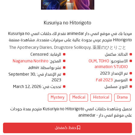
Kusuriya no Hitorigoto
مرحبا بك في موقع انمي دار animedar نقدم لك حلقات انمي Kusuriya no
Hitorigoto مترجم عربي بجودة عالية على سرفرات متعددة, مشاهدة ممتعة
The Apothecary Diaries, Drugstore Soliloquy, 薬屋のひとりごと
الحالة:
مكتمل
الرقابة:
Censored
الاستوديو:
TOHO
,
OLM
المخرج:
Naganuma Norihiro
animation STUDIO
نشر بواسطة:
admin
تم الإصدار:
2023
تم الإصدار في:
September 30,
الموسم:
Fall 2023
2023
النوع:
مسلسل
تحديث في:
March 12, 2026
Mystery
Medical
Historical
Drama
تحميل وشاهدة حلقات انمي Kusuriya no Hitorigoto مترجم بعدة جودات
على موقع انمي دار - animedar
حفظ كمفضل