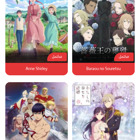
مكتمل
مكتمل
Anne Shirley
Baraou no Souretsu