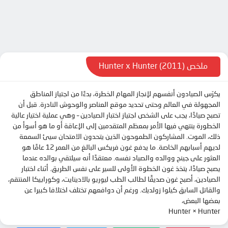
الحلقة 10
الحلقة 11
الحلقة 12
الحلقة 13
ملخص Hunter x Hunter (2011)
الحلقة 14
يكرّس الصيادون أنفسهم لإنجاز المهام الخطرة، بدءًا من اجتياز المناطق
الحلقة 15
المجهولة في العالم وحتى تحديد موقع العناصر والوحوش النادرة. قبل أن
الحلقة 16
تصبح صيادًا، يجب على الشخص اجتياز اختبار الصيادين – وهي عملية اختيار عالية
الخطورة ينتهي فيها الأمر بمعظم المتقدمين إلى الإعاقة أو ما هو أسوأ من
الحلقة 17
ذلك، الموت. المشاركون الطموحون الذين يتحدون الامتحان سيئ السمعة
الحلقة 18
لديهم أسبابهم الخاصة. ما يدفع غون فريكس البالغ من العمر 12 عامًا هو
العثور على جينج ووالده والصياد نفسه. معتقدًا أنه سيلتقي بوالده عندما
الحلقة 19
يصبح صيادًا، يتخذ غون الخطوة الأولى للسير على نفس الطريق. أثناء اختبار
الحلقة 20
الصيادين، أصبح غون صديقًا لطالب الطب ليوريو بالادينايت، وكورابيكا المنتقم،
والقاتل السابق كيلوا زولديك. ورغم أن دوافعهم تختلف اختلافا كبيرا عن
الحلقة 21
بعضها البعض،
Hunter × Hunter
الحلقة 22