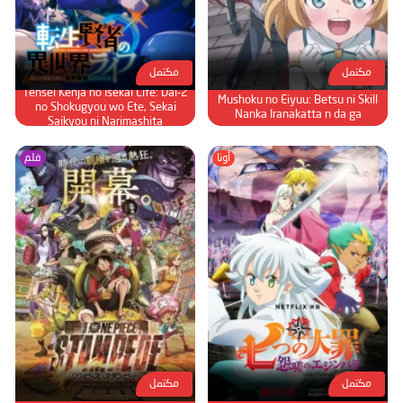
الحلقة 78
الحلقة 79
مكتمل
مكتمل
الحلقة 80
Tensei Kenja no Isekai Life: Dai-2
Mushoku no Eiyuu: Betsu ni Skill
no Shokugyou wo Ete, Sekai
الحلقة 81
Nanka Iranakatta n da ga
Saikyou ni Narimashita
الحلقة 82
أونا
فلم
الحلقة 83
الحلقة 84
الحلقة 85
الحلقة 86
الحلقة 87
الحلقة 88
الحلقة 89
الحلقة 90
مكتمل
مكتمل