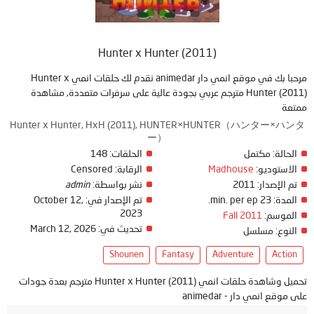
Hunter x Hunter (2011)
مرحبا بك في موقع انمي دار animedar نقدم لك حلقات انمي Hunter x
Hunter (2011) مترجم عربي بجودة عالية على سرفرات متعددة, مشاهدة
ممتعة
Hunter x Hunter, HxH (2011), HUNTER×HUNTER（ハンター×ハンタ
ー）
الحالة:
مكتمل
الحلقات:
148
الاستوديو:
Madhouse
الرقابة:
Censored
تم الإصدار:
2011
نشر بواسطة:
admin
المدة:
23 min. per ep.
تم الإصدار في:
October 12,
2023
الموسم:
Fall 2011
تحديث في:
March 12, 2026
النوع:
مسلسل
Shounen
Fantasy
Adventure
Action
تحميل وشاهدة حلقات انمي Hunter x Hunter (2011) مترجم بعدة جودات
على موقع انمي دار - animedar