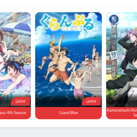
مكتمل
مكتمل
Kamonohashi Ron 
masu 4th Season
Grand Blue
S