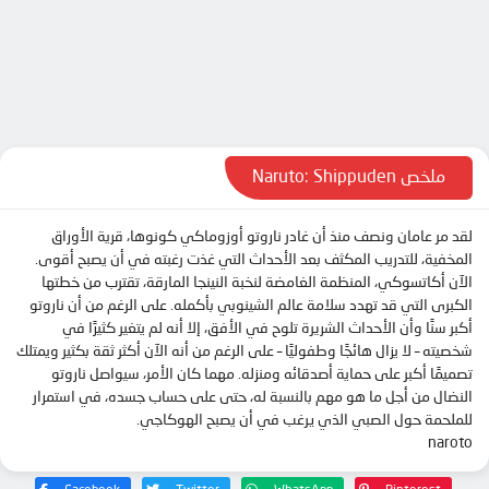
الحلقة 9
الحلقة 10
الحلقة 11
الحلقة 12
الحلقة 13
ملخص Naruto: Shippuden
الحلقة 14
لقد مر عامان ونصف منذ أن غادر ناروتو أوزوماكي كونوها، قرية الأوراق
الحلقة 15
المخفية، للتدريب المكثف بعد الأحداث التي غذت رغبته في أن يصبح أقوى.
الحلقة 16
الآن أكاتسوكي، المنظمة الغامضة لنخبة النينجا المارقة، تقترب من خطتها
الكبرى التي قد تهدد سلامة عالم الشينوبي بأكمله. على الرغم من أن ناروتو
الحلقة 17
أكبر سنًا وأن الأحداث الشريرة تلوح في الأفق، إلا أنه لم يتغير كثيرًا في
الحلقة 18
شخصيته – لا يزال هائجًا وطفوليًا – على الرغم من أنه الآن أكثر ثقة بكثير ويمتلك
تصميمًا أكبر على حماية أصدقائه ومنزله. مهما كان الأمر، سيواصل ناروتو
الحلقة 19
النضال من أجل ما هو مهم بالنسبة له، حتى على حساب جسده، في استمرار
الحلقة 20
للملحمة حول الصبي الذي يرغب في أن يصبح الهوكاجي.
naroto
الحلقة 21