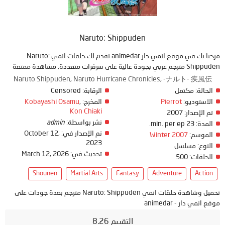
Naruto: Shippuden
مرحبا بك في موقع انمي دار animedar نقدم لك حلقات انمي Naruto:
Shippuden مترجم عربي بجودة عالية على سرفرات متعددة, مشاهدة ممتعة
Naruto Shippuden, Naruto Hurricane Chronicles, -ナルト- 疾風伝
الحالة:
مكتمل
الرقابة:
Censored
الاستوديو:
Pierrot
المخرج:
,
Kobayashi Osamu
Kon Chiaki
تم الإصدار:
2007
نشر بواسطة:
admin
المدة:
23 min. per ep.
تم الإصدار في:
October 12,
الموسم:
Winter 2007
2023
النوع:
مسلسل
تحديث في:
March 12, 2026
الحلقات:
500
Shounen
Martial Arts
Fantasy
Adventure
Action
تحميل وشاهدة حلقات انمي Naruto: Shippuden مترجم بعدة جودات على
موقع انمي دار - animedar
التقييم 8.26