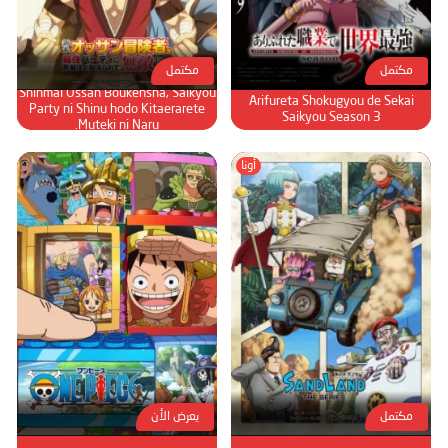
الحلقة 77
الحلقة 78
مكتمل
مكتمل
الحلقة 79
Shinmai Ossan Boukensha, Saikyou
Arifureta Shokugyou de Sekai
Party ni Shinu hodo Kitaerarete
Saikyou Season 3
الحلقة 80
Muteki ni Naru.
الحلقة 81
أونا
الحلقة 82
الحلقة 83
الحلقة 84
الحلقة 85
الحلقة 86
الحلقة 87
الحلقة 88
مكتمل
يعرض الأن
الحلقة 89