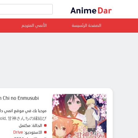
الصفحة الرئسيسة
الأنمي المترجم
 Chi no Enmusubi
مرحبا بك في موقع انمي دار animedar نقدم لك حلقات انمي Amagami-san Chi no Enmusubi مترجم عربي بجودة عالية على سرفرات متعددة, مشاهدة
 Household, 甘神さんちの縁結び
الحالة:
مكتمل
الاستوديو:
Drive