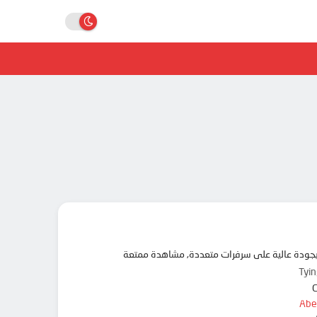
Tyi
Abe