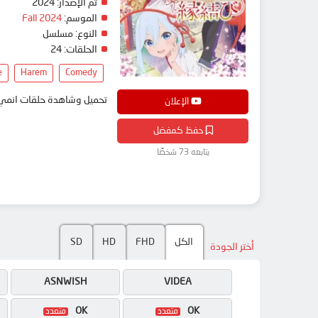
تم الإصدار:
2024
الموسم:
Fall 2024
النوع:
مسلسل
الحلقات:
24
e
Harem
Comedy
تحميل وشاهدة حلقات انمي Amagami-san Chi no Enmusubi مترجم بعدة جودات على موقع انمي دار - edar
الإعلان
حفظ كمفضل
يتابعه 73 شخصًا
الكل
FHD
HD
SD
أختر الجودة
ASNWISH
VIDEA
OK
OK