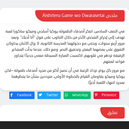
الحلقة 12
ملخص Aishiteru Game wo Owarasetai
في الصف السادس، ابتكر أصدقاء الطفولة يوكيا أساجي وميكو ساكورا لعبة
تهدف إلى إحراج الشخص الآخر من خلال التناوب على قول “أنا أحبك”. وبعد
مرور أربع سنوات، وحتى مع دخولهما المدرسة الثانوية، لا يزال الاثنان يحاولان
التفوق على بعضهما البعض وتحقيق النصر. ومع ذلك، عندما بدأت المشاعر
الرقيقة تزدهر في قلوبهم، اكتسبت العبارة البسيطة معنى جديدًا يتجاوز
قواعد لعبتهم.
مع مرور كل يوم، تزداد الرغبة في أن نصبح أكثر من مجرد أصدقاء طفولة —لكن
يوكيا وميكو يقاومان القيام بالخطوة الأولى، مترددين بشأن ما ينتظرهما
بمجرد انتهاء اللعبة أخيرًا.
Facebook
Twitter
WhatsApp
Pinterest
تعليق