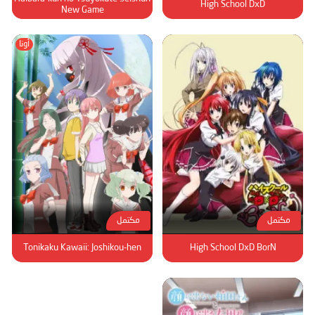
High School DxD
New Game
أونا
مكتمل
مكتمل
Tonikaku Kawaii: Joshikou-hen
High School DxD BorN