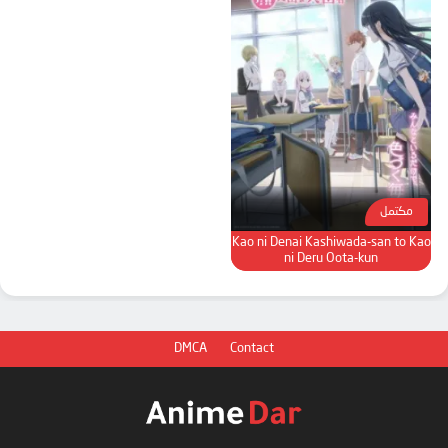
مكتمل
Kao ni Denai Kashiwada-san to Kao
ni Deru Oota-kun
DMCA
Contact