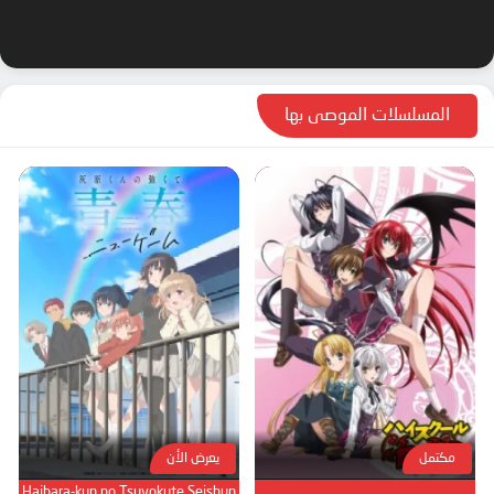
المسلسلات الموصى بها
مكتمل
يعرض الأن
Haibara-kun no Tsuyokute Seishun